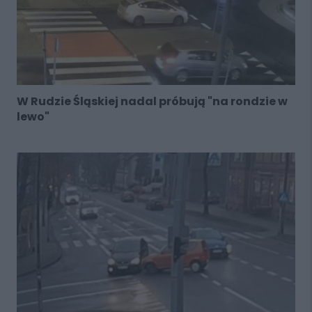
W Rudzie Śląskiej nadal próbują "na rondzie w
lewo"