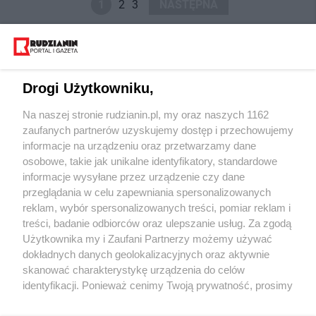
1
2
3
NASTĘPNA
Drogi Użytkowniku,
Na naszej stronie rudzianin.pl, my oraz naszych 1162
Wydawca mediów
lokalnych
zaufanych partnerów uzyskujemy dostęp i przechowujemy
informacje na urządzeniu oraz przetwarzamy dane
osobowe, takie jak unikalne identyfikatory, standardowe
informacje wysyłane przez urządzenie czy dane
przeglądania w celu zapewniania spersonalizowanych
reklam, wybór spersonalizowanych treści, pomiar reklam i
Nie zapomnij
treści, badanie odbiorców oraz ulepszanie usług. Za zgodą
zapoznać się z:
polityką prywatności
regulamin korzystania z portali
Użytkownika my i Zaufani Partnerzy możemy używać
Twoje
miasto
Skontaktuj się
z nami
dokładnych danych geolokalizacyjnych oraz aktywnie
Piekary Śląskie
Kontakt
skanować charakterystykę urządzenia do celów
Chorzów
Wydawca
identyfikacji. Ponieważ cenimy Twoją prywatność, prosimy
Tarnowskie Góry
Redakcja
Ruda Śląska
Newsletter
o zgodę na korzystanie z tych technologii poprzez
Świętochłowice
Reklama