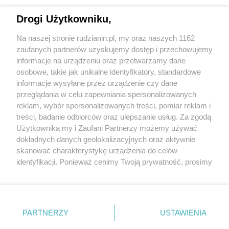
Drogi Użytkowniku,
Na naszej stronie rudzianin.pl, my oraz naszych 1162
Wydawca mediów
lokalnych
zaufanych partnerów uzyskujemy dostęp i przechowujemy
informacje na urządzeniu oraz przetwarzamy dane
osobowe, takie jak unikalne identyfikatory, standardowe
informacje wysyłane przez urządzenie czy dane
przeglądania w celu zapewniania spersonalizowanych
reklam, wybór spersonalizowanych treści, pomiar reklam i
Nie zapomnij
treści, badanie odbiorców oraz ulepszanie usług. Za zgodą
zapoznać się z:
polityką prywatności
regulamin korzystania z portali
Użytkownika my i Zaufani Partnerzy możemy używać
Twoje
miasto
Skontakuj się
z nami
dokładnych danych geolokalizacyjnych oraz aktywnie
Piekary Śląskie
Kontakt
skanować charakterystykę urządzenia do celów
Chorzów
Wydawca
identyfikacji. Ponieważ cenimy Twoją prywatność, prosimy
Tarnowskie Góry
Redakcja
Ruda Śląska
Newsletter
o zgodę na korzystanie z tych technologii poprzez
Świętochłowice
Reklama
kliknięcie „Akceptuję”. Zgoda jest dobrowolna i zawsze
Tychy
możesz ją zmienić/wycofać klikając przycisk ustawień
Bytom
Katowice
prywatności znajdujący się w lewym dolnym rogu strony
PARTNERZY
USTAWIENIA
Gliwice
. Niektóre rodzaje przetwarzania danych nie wymagają
Zabrze
Zagłębie