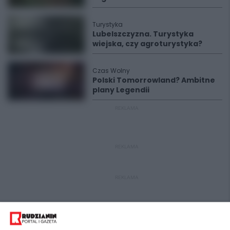
Turystyka
Lubelszczyzna. Turystyka
wiejska, czy agroturystyka?
Czas Wolny
Polski Tomorrowland? Ambitne
plany Legendii
REKLAMA
REKLAMA
REKLAMA