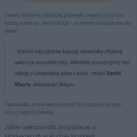
Świeże, mrożone, słodycze, przekąski, wędliny, ryby pod
każdą postacią - jeśli ktoś lubi - na pewno znajdzie coś dla
siebie.
- Klienci najczęściej kupują ukraińską chałwę,
sało czy suszone ryby. Wkrótce poszerzymy też
ofertę o ukraińskie piwa i wina - mówi
Serhii
Khariv
, właściciel sklepu.
Zapowiada, że piw będzie ponad 30 rodzajów, do tego
wina z regionu Odessy.
Jakie ciekawostki znajdziecie w
Markecie UA w Rudzie Śląskiej?