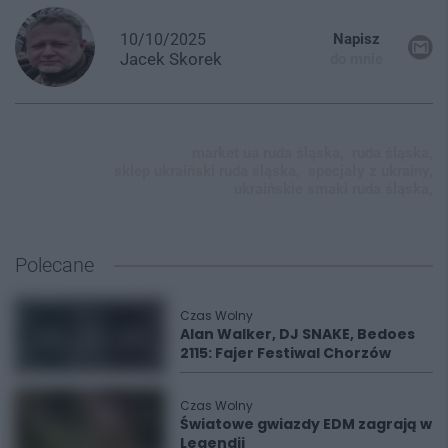
10/10/2025
Napisz
Jacek
Skorek
do mnie
market ua ruda śląska,
ruda śląska,
sklep ukraiński ruda śląska,
specjały z ukrainy,
ukraińskie smaki ruda śląska,
Polecane
Czas Wolny
Alan Walker, DJ SNAKE, Bedoes
2115: Fajer Festiwal Chorzów
Czas Wolny
Światowe gwiazdy EDM zagrają w
Legendii