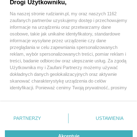
nadal próbują "na rondzie w lewo"
Drogi Użytkowniku,
Na naszej stronie rudzianin.pl, my oraz naszych 1162
Wydawca mediów
lokalnych
zaufanych partnerów uzyskujemy dostęp i przechowujemy
informacje na urządzeniu oraz przetwarzamy dane
osobowe, takie jak unikalne identyfikatory, standardowe
informacje wysyłane przez urządzenie czy dane
przeglądania w celu zapewniania spersonalizowanych
2 / 5
reklam, wybór spersonalizowanych treści, pomiar reklam i
Nie zapomnij
treści, badanie odbiorców oraz ulepszanie usług. Za zgodą
A rondzie w lewo 3
zapoznać się z:
polityką prywatności
regulamin korzystania z portali
Użytkownika my i Zaufani Partnerzy możemy używać
Twoje
miasto
Skontakuj się
z nami
dokładnych danych geolokalizacyjnych oraz aktywnie
Piekary Śląskie
Kontakt
skanować charakterystykę urządzenia do celów
Chorzów
Wydawca
identyfikacji. Ponieważ cenimy Twoją prywatność, prosimy
Tarnowskie Góry
Redakcja
Ruda Śląska
Newsletter
o zgodę na korzystanie z tych technologii poprzez
Świętochłowice
Reklama
kliknięcie „Akceptuję”. Zgoda jest dobrowolna i zawsze
Tychy
możesz ją zmienić/wycofać klikając przycisk ustawień
Bytom
Katowice
prywatności znajdujący się w lewym dolnym rogu strony
REKLAMA
PARTNERZY
USTAWIENIA
Gliwice
. Niektóre rodzaje przetwarzania danych nie wymagają
Zabrze
Zagłębie
zgody użytkownika, ale masz prawo sprzeciwić się
takiemu przetwarzaniu. Preferencje będą miały
Akceptuję