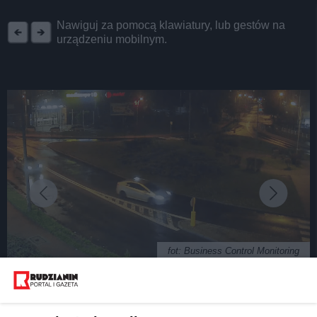
REKLAMA
Nawiguj za pomocą klawiatury, lub gestów na
urządzeniu mobilnym.
fot: Business Control Monitoring
Myśleliście, że się skończyło? W Rudzie Śląskiej