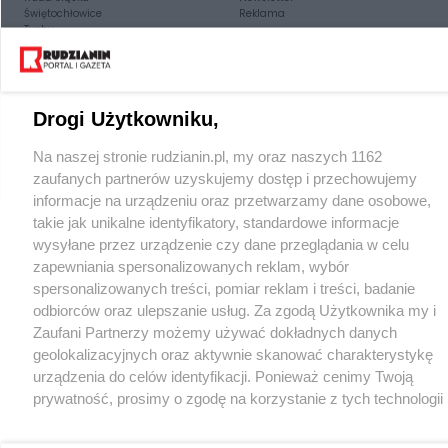
Świętochłowice
Reklama
Tychy
Bytom
Katowice
Gliwice
Zabrze
Zagłębie
Drogi Użytkowniku,
Na naszej stronie rudzianin.pl, my oraz naszych 1162
zaufanych partnerów uzyskujemy dostęp i przechowujemy
informacje na urządzeniu oraz przetwarzamy dane osobowe,
takie jak unikalne identyfikatory, standardowe informacje
wysyłane przez urządzenie czy dane przeglądania w celu
zapewniania spersonalizowanych reklam, wybór
spersonalizowanych treści, pomiar reklam i treści, badanie
odbiorców oraz ulepszanie usług. Za zgodą Użytkownika my i
Zaufani Partnerzy możemy używać dokładnych danych
geolokalizacyjnych oraz aktywnie skanować charakterystykę
urządzenia do celów identyfikacji. Ponieważ cenimy Twoją
prywatność, prosimy o zgodę na korzystanie z tych technologii
poprzez kliknięcie „Akceptuję”. Zgoda jest dobrowolna i zawsze
możesz ją zmienić/wycofać klikając przycisk ustawień