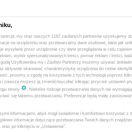
ny wykonawcy robót.
Koszt inwestycji to około 4,7 mln
widuje wykonanie kanalizacji deszczowej, nowego
 posesji.
niku,
licę Górnośląską, ul. ks. Ludwika Tunkla (od ul.
zianin.pl, my oraz naszych 1162 zaufanych partnerów uzyskujemy do
chłowicką oraz ul. bpa Wilhelma Pluty.
cje na urządzeniu oraz przetwarzamy dane osobowe, takie jak unika
je wysyłane przez urządzenie czy dane przeglądania w celu zapewn
parciem
klam, wybór spersonalizowanych treści, pomiar reklam i treści, bad
 zgodą Użytkownika my i Zaufani Partnerzy możemy używać dokład
az aktywnie skanować charakterystykę urządzenia do celów identyfi
miesięcy od dnia zawarcia umowy, tj. od 20 maja 2024
ść, prosimy o zgodę na korzystanie z tych technologii poprzez klikn
a i zawsze możesz ją zmienić/wycofać klikając przycisk ustawień pr
ca. Na ich realizację miasto pozyskało zewnętrzne
ogu strony
. Niektóre rodzaje przetwarzania danych nie wymagaj
 mln zł
, które pochodzi z Rządowego Funduszu
iwić się takiemu przetwarzaniu. Preferencje będą miały zastosowania
szymi informacjami, abyś mógł świadomie i komfortowo korzystać z
gółowe informacje dotyczące przetwarzania Twoich danych znajdzi
s
oraz po kliknięciu w „Ustawienia”.
luty rozbudowane będą ulice Dożynkowa i