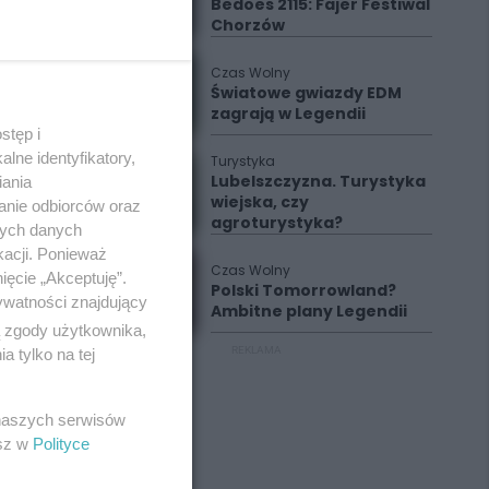
Bedoes 2115: Fajer Festiwal
Chorzów
Czas Wolny
Światowe gwiazdy EDM
zagrają w Legendii
stęp i
lne identyfikatory,
Turystyka
Lubelszczyzna. Turystyka
iania
wiejska, czy
anie odbiorców oraz
agroturystyka?
nych danych
kacji. Ponieważ
Czas Wolny
ięcie „Akceptuję”.
Polski Tomorrowland?
ywatności znajdujący
Ambitne plany Legendii
ą zgody użytkownika,
REKLAMA
 tylko na tej
 naszych serwisów
esz w
Polityce