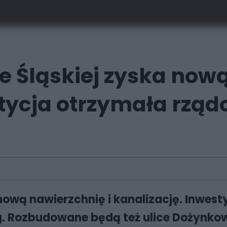
ie Śląskiej zyska now
stycja otrzymała rzą
a nową nawierzchnię i kanalizację. Inwe
 Rozbudowane będą też ulice Dożynkowa