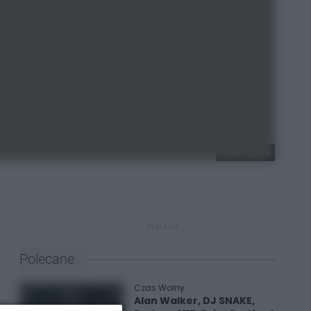
Ruda Śląska
REKLAMA
Polecane
Czas Wolny
Alan Walker, DJ SNAKE,