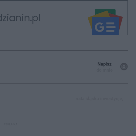
zianin.pl
Napisz
do mnie
ruda śląska inwestycje,
REKLAMA