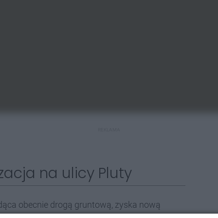
REKLAMA
acja na ulicy Pluty
będąca obecnie drogą gruntową, zyska nową