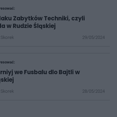
resować:
laku Zabytków Techniki, czyli
da w Rudzie Śląskiej
 Skorek
29/05/2024
resować:
rniyj we Fusbalu dlo Bajtli w
skiej
 Skorek
28/05/2024