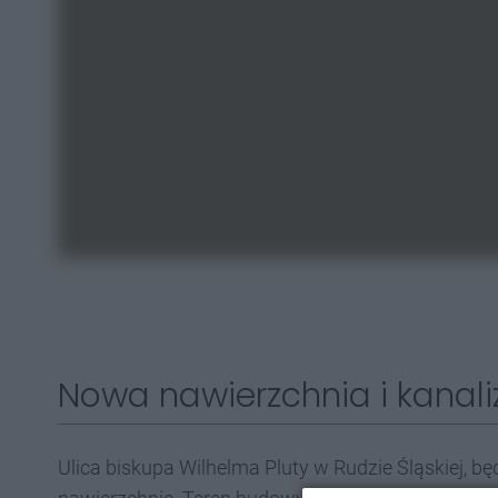
Nowa nawierzchnia i kanaliz
Ulica biskupa Wilhelma Pluty w Rudzie Śląskiej, 