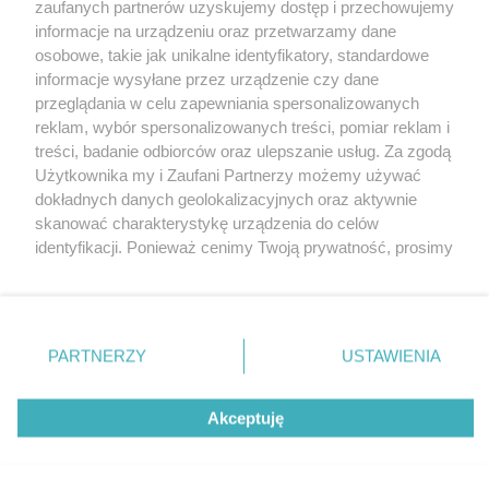
zaufanych partnerów uzyskujemy dostęp i przechowujemy
informacje na urządzeniu oraz przetwarzamy dane
osobowe, takie jak unikalne identyfikatory, standardowe
informacje wysyłane przez urządzenie czy dane
przeglądania w celu zapewniania spersonalizowanych
reklam, wybór spersonalizowanych treści, pomiar reklam i
Nie zapomnij
treści, badanie odbiorców oraz ulepszanie usług. Za zgodą
zapoznać się z:
polityką prywatności
regulamin korzystania z portali
Użytkownika my i Zaufani Partnerzy możemy używać
Twoje
miasto
Skontakuj się
z nami
dokładnych danych geolokalizacyjnych oraz aktywnie
Piekary Śląskie
Kontakt
skanować charakterystykę urządzenia do celów
Chorzów
Wydawca
identyfikacji. Ponieważ cenimy Twoją prywatność, prosimy
Tarnowskie Góry
Redakcja
Ruda Śląska
Newsletter
o zgodę na korzystanie z tych technologii poprzez
Świętochłowice
Reklama
kliknięcie „Akceptuję”. Zgoda jest dobrowolna i zawsze
Tychy
możesz ją zmienić/wycofać klikając przycisk ustawień
Bytom
Katowice
prywatności znajdujący się w lewym dolnym rogu strony
PARTNERZY
USTAWIENIA
Gliwice
. Niektóre rodzaje przetwarzania danych nie wymagają
Zabrze
Zagłębie
zgody użytkownika, ale masz prawo sprzeciwić się
Akceptuję
takiemu przetwarzaniu. Preferencje będą miały
zastosowania tylko na tej witrynie.
Zapoznaj się z poniższymi informacjami, abyś mógł