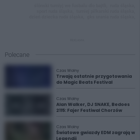
ślōnski turniyj we fusbalu dlo bajtli,
ruda śląska,
sport ruda śląska,
turniej piłkarski ruda śląska,
dzień dziecka ruda śląska,
gks urania ruda śląska,
REKLAMA
Polecane
Czas Wolny
Trwają ostatnie przygotowania
do Magic Beats Festival
Czas Wolny
Alan Walker, DJ SNAKE, Bedoes
2115: Fajer Festiwal Chorzów
Czas Wolny
Światowe gwiazdy EDM zagrają w
Legendii