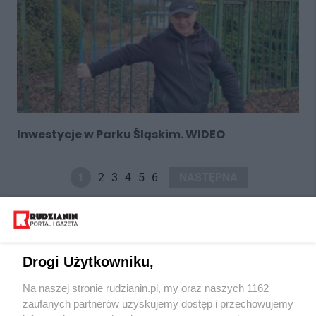
Inwestycje w Parku Śląskim. WIDEO
1
2
3
4
5
6
NASTĘPNA
Drogi Użytkowniku,
Na naszej stronie rudzianin.pl, my oraz naszych 1162
Wydawca mediów
lokalnych
zaufanych partnerów uzyskujemy dostęp i przechowujemy