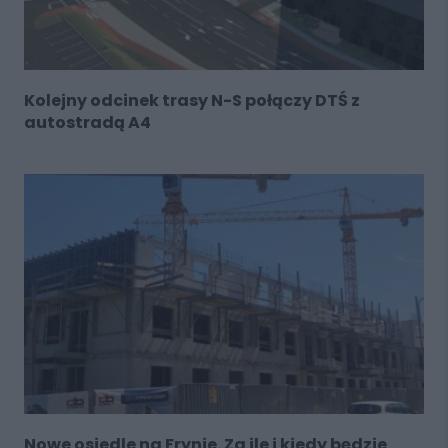
Kolejny odcinek trasy N-S połączy DTŚ z
autostradą A4
Nowe osiedle na Frynie. Za ile i kiedy będzie