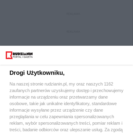
REKLAMA
REKLAMA
Drogi Użytkowniku,
Na naszej stronie rudzianin.pl, my oraz naszych 1162
Wydawca mediów
lokalnych
zaufanych partnerów uzyskujemy dostęp i przechowujemy
informacje na urządzeniu oraz przetwarzamy dane
osobowe, takie jak unikalne identyfikatory, standardowe
informacje wysyłane przez urządzenie czy dane
przeglądania w celu zapewniania spersonalizowanych
reklam, wybór spersonalizowanych treści, pomiar reklam i
Nie zapomnij
treści, badanie odbiorców oraz ulepszanie usług. Za zgodą
zapoznać się z:
polityką prywatności
regulamin korzystania z portali