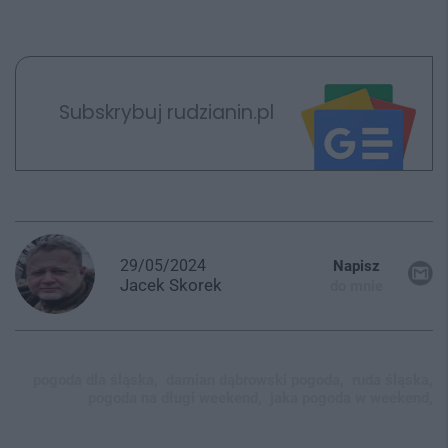
Subskrybuj rudzianin.pl
29/05/2024
Napisz
Jacek
Skorek
do mnie
pogoda dla śląska,
damian dąbrowski pogoda,
ruda śląska,
pogoda na długi weekend,
jaka pogoda w weekend,