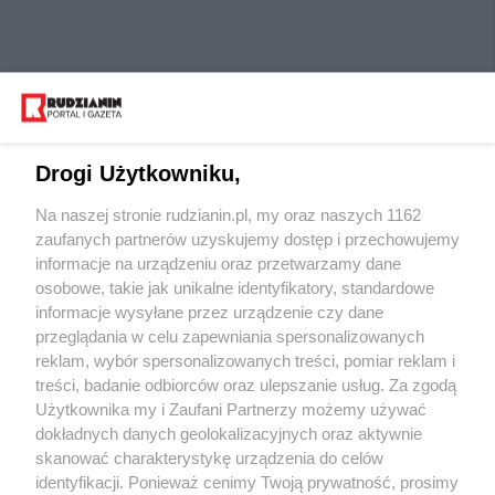
Drogi Użytkowniku,
Na naszej stronie rudzianin.pl, my oraz naszych 1162
Wydawca mediów
lokalnych
zaufanych partnerów uzyskujemy dostęp i przechowujemy
informacje na urządzeniu oraz przetwarzamy dane
osobowe, takie jak unikalne identyfikatory, standardowe
informacje wysyłane przez urządzenie czy dane
przeglądania w celu zapewniania spersonalizowanych
reklam, wybór spersonalizowanych treści, pomiar reklam i
Nie zapomnij
treści, badanie odbiorców oraz ulepszanie usług. Za zgodą
zapoznać się z:
polityką prywatności
regulamin korzystania z portali
Użytkownika my i Zaufani Partnerzy możemy używać
Twoje
miasto
Skontaktuj się
z nami
dokładnych danych geolokalizacyjnych oraz aktywnie
Piekary Śląskie
Kontakt
skanować charakterystykę urządzenia do celów
Chorzów
Wydawca
identyfikacji. Ponieważ cenimy Twoją prywatność, prosimy
Tarnowskie Góry
Redakcja