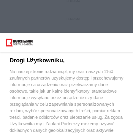
REKLAMA
REKLAMA
Drogi Użytkowniku,
Na naszej stronie rudzianin.pl, my oraz naszych 1160
Wydawca mediów
lokalnych
zaufanych partnerów uzyskujemy dostęp i przechowujemy
informacje na urządzeniu oraz przetwarzamy dane
osobowe, takie jak unikalne identyfikatory, standardowe
informacje wysyłane przez urządzenie czy dane
przeglądania w celu zapewniania spersonalizowanych
reklam, wybór spersonalizowanych treści, pomiar reklam i
Nie zapomnij
treści, badanie odbiorców oraz ulepszanie usług. Za zgodą
zapoznać się z:
polityką prywatności
regulamin korzystania z portali
Użytkownika my i Zaufani Partnerzy możemy używać
Twoje
miasto
Skontakuj się
z nami
dokładnych danych geolokalizacyjnych oraz aktywnie