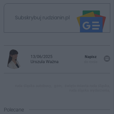
Subskrybuj rudzianin.pl
13/06/2025
Napisz
Urszula
Ważna
do mnie
ruda śląska autobusy,
gzm,
święto miasta ruda śląska,
ruda śląska wydarzenia,
Polecane