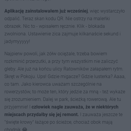
Aplikację zainstalowałem już wcześniej
, więc wystarczyło
odpalić. Teraz skan kodu QR. Nie ostrzy na maleńki
obrazek. Nic to - wpisałem ręcznie. Klik - blokada
zwolniona. Ustawienie zica zajmuje kilkanaście sekund i
jadymyyyyy!
Najpierw powoli, jak żółw ociężale, trzeba bowiem
rozkminić przerzutki, a przy tym wszystkim nie zaliczyć
gleby. Ale już na końcu ulicy Ratowników załapałem rytm.
Skręt w Pokoju. Ups! Gdzie migacze? Gdzie lusterka? Aaaa,
co tam. Jako kierowca uważam szczególnie na
rowerzystów, to może ten, który jedzie za mną - też wykaże
się zrozumieniem. Dalej w park, ścieżką rowerową. Ale tu
przyjemnie! I
człowiek nagle zauważa, że w niektórych
miejscach przydałby się jej remont.
I zauważa jeszcze te
"święte krowy" łażące po ścieżce, chociaż obok mają
chodnik 😂