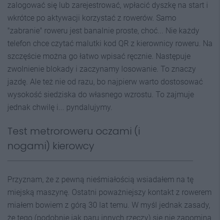
zalogować się lub zarejestrować, wpłacić dyszkę na start i
wkrótce po aktywacji korzystać z rowerów. Samo
"zabranie" roweru jest banalnie proste, choć... Nie każdy
telefon chce czytać malutki kod QR z kierownicy roweru. Na
szczęście można go łatwo wpisać ręcznie. Następuje
zwolnienie blokady i zaczynamy losowanie. To znaczy
jazdę. Ale też nie od razu, bo najpierw warto dostosować
wysokość siedziska do własnego wzrostu. To zajmuje
jednak chwilę i... pyndalujymy.
Test metroroweru oczami (i
nogami) kierowcy
Przyznam, że z pewną nieśmiałością wsiadałem na tę
miejską maszynę. Ostatni poważniejszy kontakt z rowerem
miałem bowiem z górą 30 lat temu. W myśl jednak zasady,
że tego (podobnie jak paru innych rzeczy) się nie zapomina