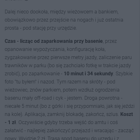
Dalej nieco dookoła, między wieżowcem a bankiem,
obowiązkowo przez przejście na nogach i już ostatnia
prosta - pod stację przy urzędzie.
Czas - licząc od zaparkowania przy basenie
, przez
opanowanie wypożyczania, konfigurację koła,
zygzakowanie przez pierwsze metry jazdy, zaliczenie paru
trawników w parku (bo się zachciało fotkę w trakcie jazdy
zrobić), po zaparkowanie -
10 minut i 34 sekundy
. Szybkie
foto "tu byłem" i nazod. Tym razem na skróty - pod
wieżowiec, znów parkiem, potem wzdłuż ogrodzenia
basenu mały off-road i cyk - jestem. Droga powrotna -
niecałe 5 minut (bo z górki i się przypomniało, jak się jeździ
na kole). Aplikacja, zamknij blokadę, zakończ, szlus.
Koszt
- 1 zł
. Oczywiście gdyby trzeba wejść do amtu i coś
załatwić - najlepiej zakończyć przejazd i wracając - zacząć
nowy. Wyjdzie 2 zł. Trasa spod basenu do urzędu i z