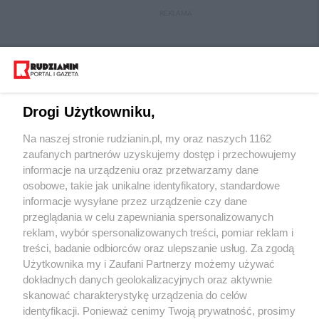
REKLAMA
Drogi Użytkowniku,
Na naszej stronie rudzianin.pl, my oraz naszych 1162
Wydawca mediów
lokalnych
zaufanych partnerów uzyskujemy dostęp i przechowujemy
informacje na urządzeniu oraz przetwarzamy dane
osobowe, takie jak unikalne identyfikatory, standardowe
informacje wysyłane przez urządzenie czy dane
przeglądania w celu zapewniania spersonalizowanych
reklam, wybór spersonalizowanych treści, pomiar reklam i
Nie zapomnij
treści, badanie odbiorców oraz ulepszanie usług. Za zgodą
zapoznać się z:
polityką prywatności
regulamin korzystania z portali
Użytkownika my i Zaufani Partnerzy możemy używać
Twoje
miasto
Skontakuj się
z nami
dokładnych danych geolokalizacyjnych oraz aktywnie
Piekary Śląskie
Kontakt
skanować charakterystykę urządzenia do celów
Chorzów
Wydawca
identyfikacji. Ponieważ cenimy Twoją prywatność, prosimy
Tarnowskie Góry
Redakcja