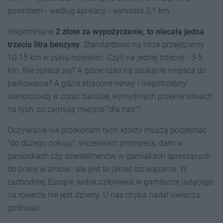
powrotem - według aplikacji - wyniosła 2,1 km.
Wspomniane
2 złote za wypożyczenie, to niecała jedna
trzecia litra benzyny
. Standardowo na litrze przejdziemy
10-15 km w cyklu miejskim. Czyli na jednej trzeciej - 3-5
km. Nie opłaca się? A gdzie czas na szukanie miejsca do
parkowania? A gdzie stracone nerwy i niepotrzebny
samorozwój w coraz bardziej wymyślnych przekleństwach
na tych, co zajmują miejsce "dla nas"?
Oczywiście nie przekonam tych, którzy muszą podjechać
"do dużego pokoju", wszelakich principess, dam w
garsonkach czy dżentelmenów w garniakach spieszących
do pracy w amcie - ale jest to jakieś rozwiązanie. W
zachodniej Europie widok człowieka w garniturze jadącego
na rowerze nie jest dziwny. U nas chyba nadal uwłacza
godności.