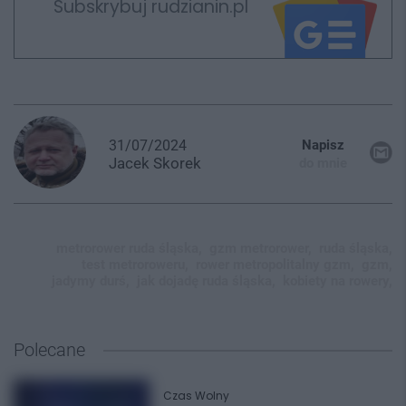
Subskrybuj rudzianin.pl
31/07/2024
Napisz
Jacek
Skorek
do mnie
metrorower ruda śląska,
gzm metrorower,
ruda śląska,
test metroroweru,
rower metropolitalny gzm,
gzm,
jadymy durś,
jak dojadę ruda śląska,
kobiety na rowery,
Polecane
Czas Wolny