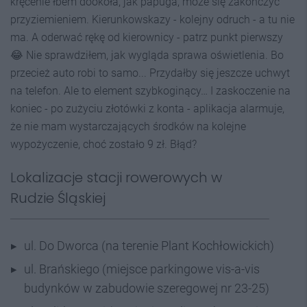
kręcenie łbem dookoła, jak papuga, może się zakończyć
przyziemieniem. Kierunkowskazy - kolejny odruch - a tu nie
ma. A oderwać rękę od kierownicy - patrz punkt pierwszy
😂 Nie sprawdziłem, jak wygląda sprawa oświetlenia. Bo
przecież auto robi to samo... Przydałby się jeszcze uchwyt
na telefon. Ale to element szybkoginący… I zaskoczenie na
koniec - po zużyciu złotówki z konta - aplikacja alarmuje,
że nie mam wystarczających środków na kolejne
wypożyczenie, choć zostało 9 zł. Błąd?
Lokalizacje stacji rowerowych w
Rudzie Śląskiej
ul. Do Dworca (na terenie Plant Kochłowickich)
ul. Brańskiego (miejsce parkingowe vis-a-vis
budynków w zabudowie szeregowej nr 23-25)