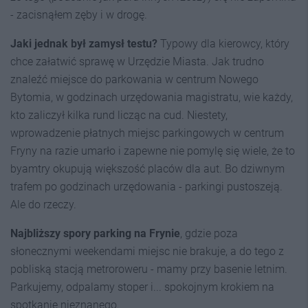
- zacisnąłem zęby i w drogę.
Jaki jednak był zamysł testu?
Typowy dla kierowcy, który
chce załatwić sprawę w Urzędzie Miasta. Jak trudno
znaleźć miejsce do parkowania w centrum Nowego
Bytomia, w godzinach urzędowania magistratu, wie każdy,
kto zaliczył kilka rund licząc na cud. Niestety,
wprowadzenie płatnych miejsc parkingowych w centrum
Fryny na razie umarło i zapewne nie pomylę się wiele, że to
byamtry okupują większość placów dla aut. Bo dziwnym
trafem po godzinach urzędowania - parkingi pustoszeją.
Ale do rzeczy.
Najbliższy spory parking na Frynie
, gdzie poza
słonecznymi weekendami miejsc nie brakuje, a do tego z
pobliską stacją metroroweru - mamy przy basenie letnim.
Parkujemy, odpalamy stoper i... spokojnym krokiem na
spotkanie nieznanego.