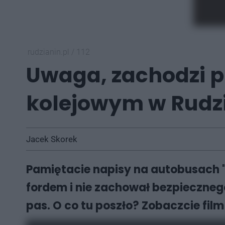
rudzianin.pl
/
112
Uwaga, zachodzi pr
kolejowym w Rudzi
Jacek Skorek
Pamiętacie napisy na autobusach "u
fordem i nie zachował bezpieczneg
pas. O co tu poszło? Zobaczcie fil