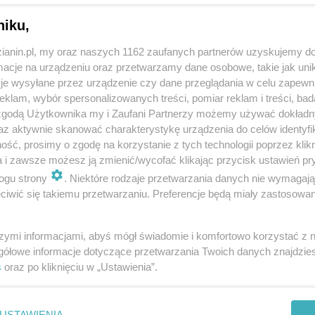
trzymał się za przejazdem kolejowym i... czekał na
niku,
re drogowe prawidło mówi - duży ma zawsze rację.
zianin.pl, my oraz naszych 1162 zaufanych partnerów uzyskujemy do
emki" dostał 1100 złotych mandatu i 10 punktów
za
cje na urządzeniu oraz przetwarzamy dane osobowe, takie jak unika
je wysyłane przez urządzenie czy dane przeglądania w celu zapewn
klam, wybór spersonalizowanych treści, pomiar reklam i treści, bad
 zgodą Użytkownika my i Zaufani Partnerzy możemy używać dokład
az aktywnie skanować charakterystykę urządzenia do celów identyfi
ść, prosimy o zgodę na korzystanie z tych technologii poprzez klikn
a i zawsze możesz ją zmienić/wycofać klikając przycisk ustawień pr
ogu strony
. Niektóre rodzaje przetwarzania danych nie wymagaj
iwić się takiemu przetwarzaniu. Preferencje będą miały zastosowania
szymi informacjami, abyś mógł świadomie i komfortowo korzystać z
gółowe informacje dotyczące przetwarzania Twoich danych znajdzi
s
oraz po kliknięciu w „Ustawienia”.
USTAWIENIA