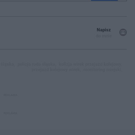
Napisz
do mnie
 śląska,
policja ruda śląska,
kolizja wirek przejazd kolejowy,
przejazd kolejowy wirek,
monitoring miejski,
REKLAMA
REKLAMA