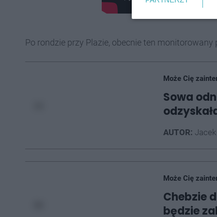
Po rondzie przy Plazie, obecnie ten monitorowany 
Może Cię zainte
Sowa odn
odzyskała
AUTOR:
Jacek
Może Cię zainte
Chebzie d
będzie z