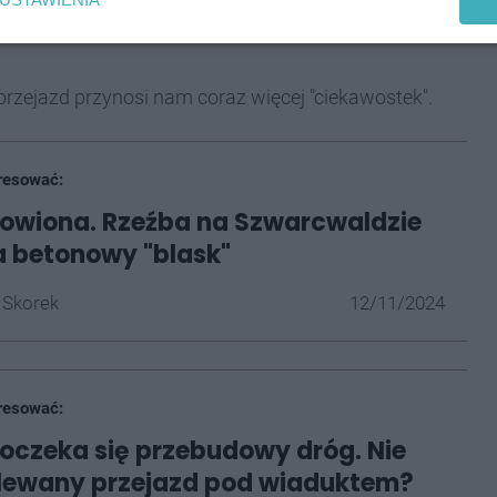
przejazd przynosi nam coraz więcej "ciekawostek".
resować:
owiona. Rzeźba na Szwarcwaldzie
 betonowy "blask"
 Skorek
12/11/2024
resować:
oczeka się przebudowy dróg. Nie
alewany przejazd pod wiaduktem?