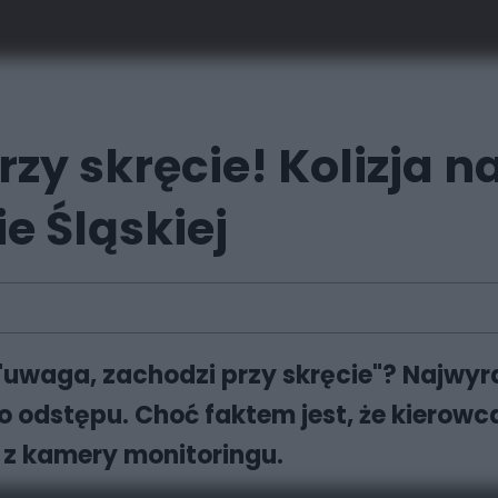
zy skręcie! Kolizja na
e Śląskiej
waga, zachodzi przy skręcie"? Najwyraź
o odstępu. Choć faktem jest, że kierowc
m z kamery monitoringu.