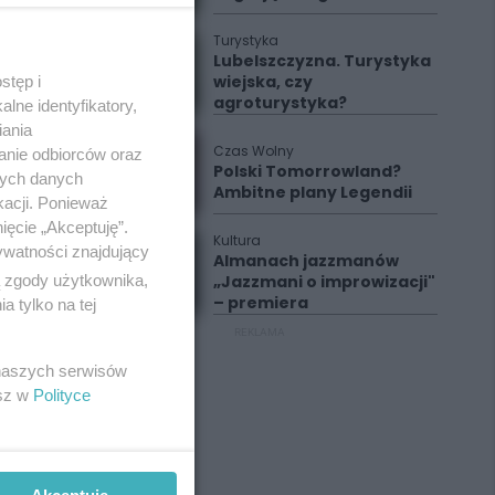
Turystyka
Lubelszczyzna. Turystyka
wiejska, czy
stęp i
agroturystyka?
lne identyfikatory,
iania
Czas Wolny
anie odbiorców oraz
Polski Tomorrowland?
nych danych
Ambitne plany Legendii
kacji. Ponieważ
ięcie „Akceptuję”.
Kultura
ywatności znajdujący
Almanach jazzmanów
ą zgody użytkownika,
„Jazzmani o improwizacji"
– premiera
 tylko na tej
REKLAMA
 naszych serwisów
esz w
Polityce