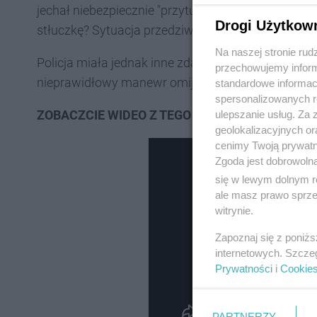
jechał niebezpiecznie "przytulony" do autobusu, za
Drogi Użytkow
stłuczkę? Sytuacja przedziwna, zwłaszcza, że sta
Na naszej stronie rud
Policja miała jednak inne zdanie. 💁
Kierowca "siód
przechowujemy informa
nieprawidłowy manewr omijania.
standardowe informac
spersonalizowanych re
ZOBACZCIE WIDEO Z TEGO ZDARZENIA:
ulepszanie usług. Za
geolokalizacyjnych or
cenimy Twoją prywatno
Zgoda jest dobrowoln
się w lewym dolnym r
ale masz prawo sprzec
witrynie.
Zapoznaj się z poniż
internetowych. Szcze
Prywatności
i
Cookie
PARTNERZY