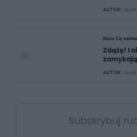
AUTOR:
Jacek
Może Cię zainte
Zdążę! I n
zamykając
AUTOR:
Jacek
Subskrybuj rud