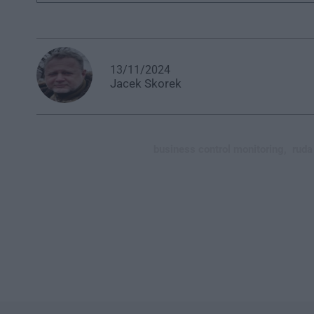
13/11/2024
Jacek
Skorek
business control monitoring,
ruda