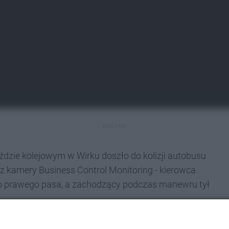
REKLAMA
eździe kolejowym w Wirku doszło do kolizji autobusu
 z kamery Business Control Monitoring - kierowca
eco prawego pasa, a zachodzący podczas manewru tył
stanowić, kto tu był winny. Jeszcze przed torami