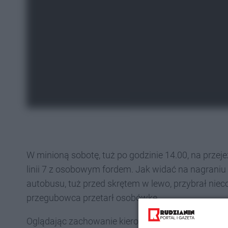
W minioną sobotę, tuż po godzinie 14.00, na przej
linii 7 z osobowym fordem. Jak widać na nagraniu
autobusu, tuż przed skrętem w lewo, przybrał ni
przegubowca przetarł osobówkę.
Oglądając zachowanie kierowcy forda można się za