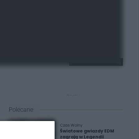
Business Control Monitoring
REKLAMA
Polecane
Czas Wolny
Światowe gwiazdy EDM
zagrają w Legendii