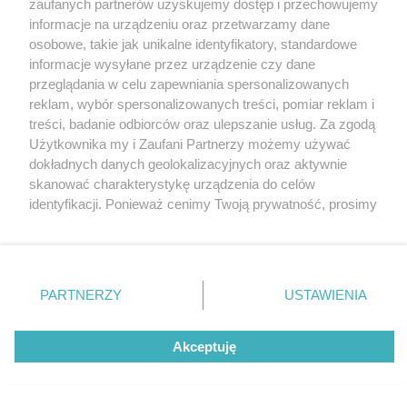
zaufanych partnerów uzyskujemy dostęp i przechowujemy
informacje na urządzeniu oraz przetwarzamy dane
osobowe, takie jak unikalne identyfikatory, standardowe
informacje wysyłane przez urządzenie czy dane
przeglądania w celu zapewniania spersonalizowanych
reklam, wybór spersonalizowanych treści, pomiar reklam i
Nie zapomnij
treści, badanie odbiorców oraz ulepszanie usług. Za zgodą
zapoznać się z:
polityką prywatności
regulamin korzystania z portali
Użytkownika my i Zaufani Partnerzy możemy używać
Twoje
miasto
Skontakuj się
z nami
dokładnych danych geolokalizacyjnych oraz aktywnie
Piekary Śląskie
Kontakt
skanować charakterystykę urządzenia do celów
Chorzów
Wydawca
identyfikacji. Ponieważ cenimy Twoją prywatność, prosimy
Tarnowskie Góry
Redakcja
Ruda Śląska
Newsletter
o zgodę na korzystanie z tych technologii poprzez
Świętochłowice
Reklama
kliknięcie „Akceptuję”. Zgoda jest dobrowolna i zawsze
Tychy
możesz ją zmienić/wycofać klikając przycisk ustawień
Bytom
Katowice
prywatności znajdujący się w lewym dolnym rogu strony
PARTNERZY
USTAWIENIA
Gliwice
. Niektóre rodzaje przetwarzania danych nie wymagają
Zabrze
Zagłębie
zgody użytkownika, ale masz prawo sprzeciwić się
Akceptuję
takiemu przetwarzaniu. Preferencje będą miały
zastosowania tylko na tej witrynie.
Zapoznaj się z poniższymi informacjami, abyś mógł