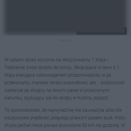
business control monitoring
REKLAMA
W ostatni dzień stycznia na skrzyżowaniu 1 Maja i
Teatralnej znów doszło do kolizji. Skręcająca w lewo z 1
Maja kierująca volkswagenem przeprowadziła, w jej
przekonaniu, manewr skrętu prawidłowo, ale... widoczność
zasłaniał jej stojący na lewym pasie w przeciwnym
kierunku, szykujący się do skrętu w Kubiny, pojazd.
To spowodowało, że najwyraźniej nie zauważyła albo źle
oszacowała prędkość jadącego prawym pasem audi. Który
chyba jechał nieco ponad dozwolone 50 km na godzinę. W