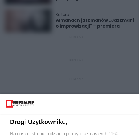
Kultura
Almanach jazzmanów „Jazzmani
o improwizacji" – premiera
REKLAMA
REKLAMA
REKLAMA
Drogi Użytkowniku,
Na naszej stronie rudzianin.pl, my oraz naszych 1160
Wydawca mediów
lokalnych