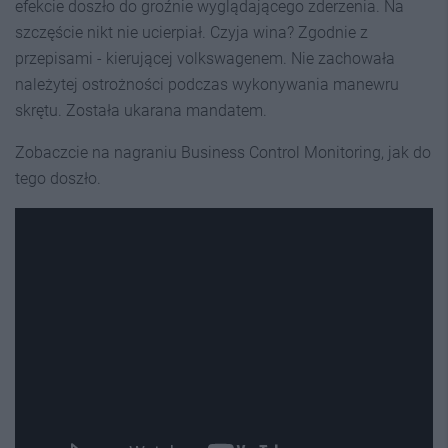
efekcie doszło do groźnie wyglądającego zderzenia. Na
szczęście nikt nie ucierpiał. Czyja wina? Zgodnie z
przepisami - kierującej volkswagenem. Nie zachowała
należytej ostrożności podczas wykonywania manewru
skrętu. Została ukarana mandatem.
Zobaczcie na nagraniu Business Control Monitoring, jak do
tego doszło.