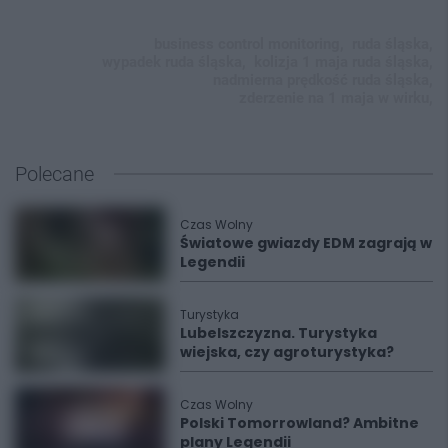
business control monitoring,
ruda śląska,
wypadek ruda śląska,
kolizja 1 maja ruda śląska,
nadmierna prędkość ruda śląska,
zderzenie na 1 maja w wirku,
Polecane
Czas Wolny
Światowe gwiazdy EDM zagrają w
Legendii
Turystyka
Lubelszczyzna. Turystyka
wiejska, czy agroturystyka?
Czas Wolny
Polski Tomorrowland? Ambitne
plany Legendii