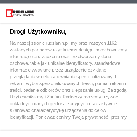
Drogi Użytkowniku,
Na naszej stronie rudzianin.pl, my oraz naszych 1162
Wydawca mediów
lokalnych
zaufanych partnerów uzyskujemy dostęp i przechowujemy
informacje na urządzeniu oraz przetwarzamy dane
osobowe, takie jak unikalne identyfikatory, standardowe
informacje wysyłane przez urządzenie czy dane
przeglądania w celu zapewniania spersonalizowanych
reklam, wybór spersonalizowanych treści, pomiar reklam i
Nie zapomnij
treści, badanie odbiorców oraz ulepszanie usług. Za zgodą
zapoznać się z:
polityką prywatności
regulamin korzystania z portali
Użytkownika my i Zaufani Partnerzy możemy używać
Twoje
miasto
Skontakuj się
z nami
dokładnych danych geolokalizacyjnych oraz aktywnie
Piekary Śląskie
Kontakt
skanować charakterystykę urządzenia do celów
Chorzów
Wydawca
identyfikacji. Ponieważ cenimy Twoją prywatność, prosimy
Tarnowskie Góry
Redakcja
Ruda Śląska
Newsletter
o zgodę na korzystanie z tych technologii poprzez
Świętochłowice
Reklama
kliknięcie „Akceptuję”. Zgoda jest dobrowolna i zawsze
Tychy
możesz ją zmienić/wycofać klikając przycisk ustawień