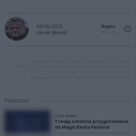
04/08/2025
Napisz
Jacek
Skorek
do mnie
mosir ruda śląska,
lato z mosirem,
ruda śląska,
basen letni ruda śląska,
lato z mosirem i radiem piekary,
radio piekary,
aqua aerobik ruda śląska,
zabawa w pianie ruda śląska,
basen nowy bytom,
Polecane
Czas Wolny
Trwają ostatnie przygotowania
do Magic Beats Festival