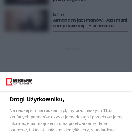
Kultura
Almanach jazzmanów „Jazzmani
o improwizacji" – premiera
REKLAMA
Drogi Użytkowniku,
Na naszej stronie rudzianin.pl, my oraz naszych 1162
Wydawca mediów
lokalnych
zaufanych partnerów uzyskujemy dostęp i przechowujemy
informacje na urządzeniu oraz przetwarzamy dane
osobowe, takie jak unikalne identyfikatory, standardowe