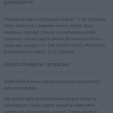
gwiazdami!
Pierwsze dźwięki wybrzmią już od godz. 15.30. Wystąpią:
Zenon Martyniuk z zespołem Akcent, Skolim, Boys,
Menelaos i Spontan. Wieczór na promenadzie Kotła
Czarownic należeć będzie również do cenionych DJ'ów –
swoje sety zagrają m.in. DNF, BUENO CLINIC, PRISONERS
SHOW, MAX KOLANKOV & DJ CHOJRAK.
Fiesta dźwięków i smaków!
Wokół Śląskiej Sceny Letniej rozgoszczą się foodtracki
pełne smakołyków.
Gdy dorośli będą doskonale bawić się pod sceną, na
najmłodszych czekać będzie specjalna strefa pełna
darmowych dmuchańców i karuzel. Szeroki wachlarz