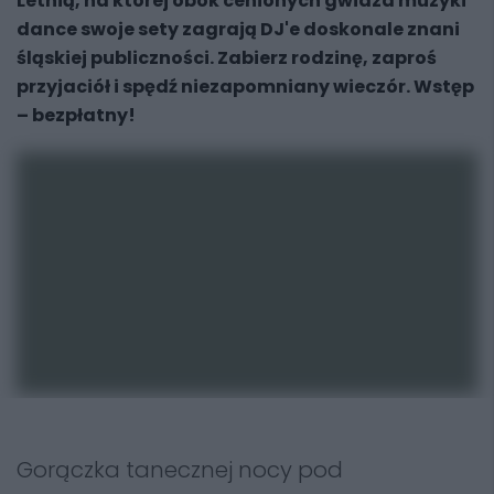
Letnią, na której obok cenionych gwiazd muzyki
dance swoje sety zagrają DJ'e doskonale znani
śląskiej publiczności. Zabierz rodzinę, zaproś
przyjaciół i spędź niezapomniany wieczór. Wstęp
– bezpłatny!
Gorączka tanecznej nocy pod