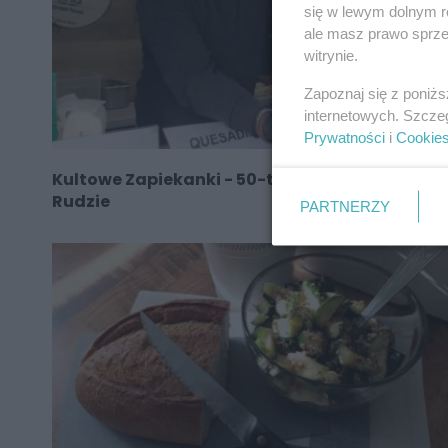
się w lewym dolnym r
ale masz prawo sprzec
witrynie.
Zapoznaj się z poniż
internetowych. Szcze
Prywatności
i
Cookie
Kultowe Zapiekanki - 50-tka - od dziś też w
Rudzie
PARTNERZY