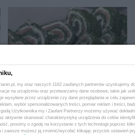
niku,
zianin.pl, my oraz naszych 1162 zaufanych partnerów uzyskujemy do
Rudzkie Smaki - XII edycja konkursu
cje na urządzeniu oraz przetwarzamy dane osobowe, takie jak unika
kulinarnego rozpoczęta
je wysyłane przez urządzenie czy dane przeglądania w celu zapewn
klam, wybór spersonalizowanych treści, pomiar reklam i treści, bad
 zgodą Użytkownika my i Zaufani Partnerzy możemy używać dokład
az aktywnie skanować charakterystykę urządzenia do celów identyfi
ść, prosimy o zgodę na korzystanie z tych technologii poprzez klikn
a i zawsze możesz ją zmienić/wycofać klikając przycisk ustawień pr