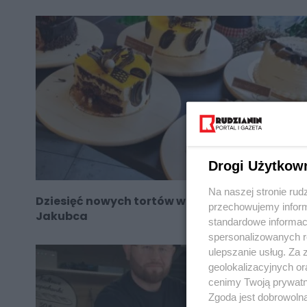
Drogi Użytkow
Na naszej stronie rud
Dziesięć nowych tortów w ofercie rudzkiego
przechowujemy informa
Jakubca
standardowe informac
spersonalizowanych re
ulepszanie usług. Za
geolokalizacyjnych or
cenimy Twoją prywatno
Zgoda jest dobrowoln