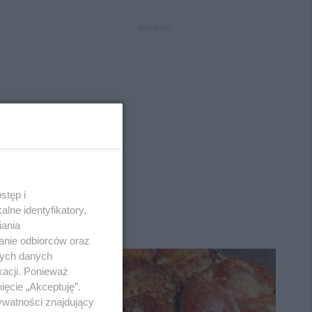
REKLAMA
stęp i
lne identyfikatory,
iania
anie odbiorców oraz
nych danych
kacji. Ponieważ
ięcie „Akceptuję”.
ywatności znajdujący