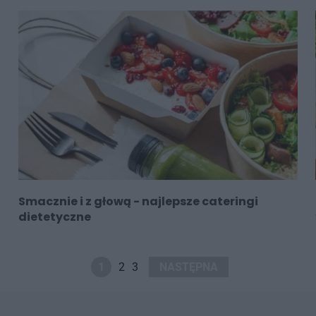
Smacznie i z głową - najlepsze cateringi
dietetyczne
1
2
3
NASTĘPNA