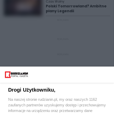
Czas Wolny
Polski Tomorrowland? Ambitne
plany Legendii
REKLAMA
REKLAMA
REKLAMA
Drogi Użytkowniku,
Na naszej stronie rudzianin.pl, my oraz naszych 1162
Wydawca mediów
lokalnych
zaufanych partnerów uzyskujemy dostęp i przechowujemy
informacje na urządzeniu oraz przetwarzamy dane