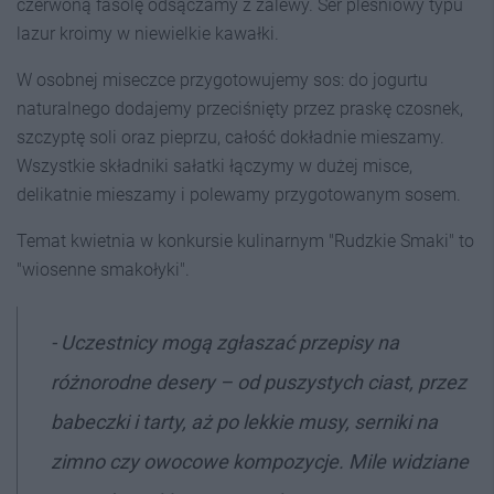
czerwoną fasolę odsączamy z zalewy. Ser pleśniowy typu
lazur kroimy w niewielkie kawałki.
W osobnej miseczce przygotowujemy sos: do jogurtu
naturalnego dodajemy przeciśnięty przez praskę czosnek,
szczyptę soli oraz pieprzu, całość dokładnie mieszamy.
Wszystkie składniki sałatki łączymy w dużej misce,
delikatnie mieszamy i polewamy przygotowanym sosem.
Temat kwietnia w konkursie kulinarnym "Rudzkie Smaki" to
"wiosenne smakołyki".
- Uczestnicy mogą zgłaszać przepisy na
różnorodne desery – od puszystych ciast, przez
babeczki i tarty, aż po lekkie musy, serniki na
zimno czy owocowe kompozycje. Mile widziane