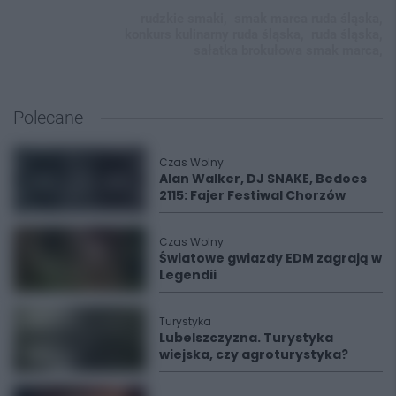
rudzkie smaki,
smak marca ruda śląska,
konkurs kulinarny ruda śląska,
ruda śląska,
sałatka brokułowa smak marca,
Polecane
Czas Wolny
Alan Walker, DJ SNAKE, Bedoes
2115: Fajer Festiwal Chorzów
Czas Wolny
Światowe gwiazdy EDM zagrają w
Legendii
Turystyka
Lubelszczyzna. Turystyka
wiejska, czy agroturystyka?