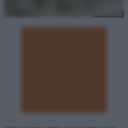
UM Ruda Śląska
REKLAMA
Sałatka brokułowa autorstwa Agnieszki Kornas została