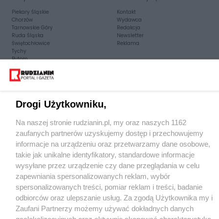
Piekary Śląskie
Kontakt
Chorzów
Wydawca
Tarnowskie Góry
Redakcja
Ruda Śląska
Newsletter
Świętochłowice
Reklama
Tychy
Bytom
Katowice
Gliwice
Zabrze
Zagłębie
Drogi Użytkowniku,
Na naszej stronie rudzianin.pl, my oraz naszych 1162
zaufanych partnerów uzyskujemy dostęp i przechowujemy
informacje na urządzeniu oraz przetwarzamy dane osobowe,
takie jak unikalne identyfikatory, standardowe informacje
wysyłane przez urządzenie czy dane przeglądania w celu
zapewniania spersonalizowanych reklam, wybór
spersonalizowanych treści, pomiar reklam i treści, badanie
odbiorców oraz ulepszanie usług. Za zgodą Użytkownika my i
Zaufani Partnerzy możemy używać dokładnych danych
geolokalizacyjnych oraz aktywnie skanować charakterystykę