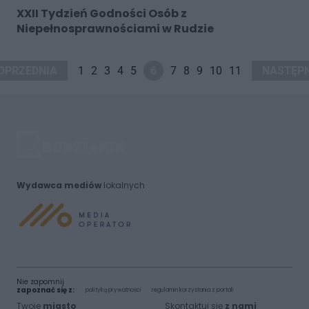
XXII Tydzień Godności Osób z
Niepełnosprawnościami w Rudzie
OPRZEDNIA
1
2
3
4
5
6
7
8
9
10
11
NASTĘP
Wydawca mediów
lokalnych
Nie zapomnij
zapoznać się z:
polityką prywatności
regulamin korzystania z portali
Twoje
miasto
Skontaktuj się
z nami