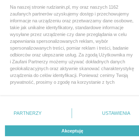
Piekary Śląskie
Kontakt
Chorzów
Wydawca
Na naszej stronie rudzianin.pl, my oraz naszych 1162
Tarnowskie Góry
Redakcja
zaufanych partnerów uzyskujemy dostęp i przechowujemy
Ruda Śląska
Newsletter
informacje na urządzeniu oraz przetwarzamy dane osobowe,
Świętochłowice
Reklama
Tychy
takie jak unikalne identyfikatory, standardowe informacje
Bytom
wysyłane przez urządzenie czy dane przeglądania w celu
Katowice
Gliwice
zapewniania spersonalizowanych reklam, wybór
Zabrze
spersonalizowanych treści, pomiar reklam i treści, badanie
Zagłębie
odbiorców oraz ulepszanie usług. Za zgodą Użytkownika my
i Zaufani Partnerzy możemy używać dokładnych danych
geolokalizacyjnych oraz aktywnie skanować charakterystykę
urządzenia do celów identyfikacji. Ponieważ cenimy Twoją
prywatność, prosimy o zgodę na korzystanie z tych
technologii poprzez kliknięcie „Akceptuję”. Zgoda jest
dobrowolna i zawsze możesz ją zmienić/wycofać klikając
przycisk ustawień prywatności znajdujący się w lewym
dolnym rogu strony
. Niektóre rodzaje przetwarzania
PARTNERZY
USTAWIENIA
danych nie wymagają zgody użytkownika, ale masz prawo
sprzeciwić się takiemu przetwarzaniu. Preferencje będą
Akceptuję
miały zastosowania tylko na tej witrynie.