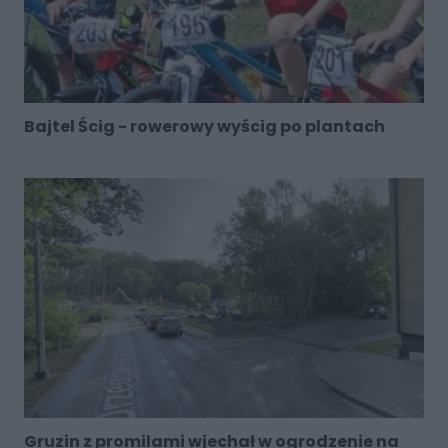
Bajtel Ścig - rowerowy wyścig po plantach
Gruzin z promilami wjechał w ogrodzenie na