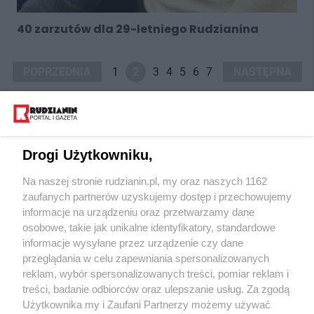
40 zarzutów dla 29-letniego Rudzianina
POPRZEDNIA
1
2
3
4
5
6
7
NASTĘPNA
Drogi Użytkowniku,
Na naszej stronie rudzianin.pl, my oraz naszych 1162
Wydawca mediów
lokalnych
zaufanych partnerów uzyskujemy dostęp i przechowujemy
informacje na urządzeniu oraz przetwarzamy dane
osobowe, takie jak unikalne identyfikatory, standardowe
informacje wysyłane przez urządzenie czy dane
przeglądania w celu zapewniania spersonalizowanych
reklam, wybór spersonalizowanych treści, pomiar reklam i
Nie zapomnij
treści, badanie odbiorców oraz ulepszanie usług. Za zgodą
zapoznać się z:
polityką prywatności
regulamin korzystania z portali
Użytkownika my i Zaufani Partnerzy możemy używać
Twoje
miasto
Skontaktuj się
z nami