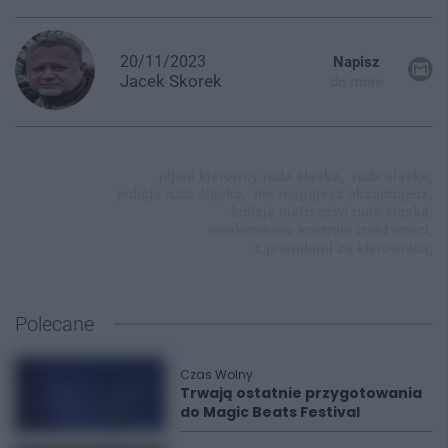
20/11/2023
Napisz
Jacek
Skorek
do mnie
pijani kierowcy ruda śląska,
ruda śląska,
policja ruda śląska,
nie reagujesz akceptujesz,
kolizje nietrzeźwi ruda śląska,
weekendowe kontrole trzeźwości,
z promilami za kierownicą,
Polecane
Czas Wolny
Trwają ostatnie przygotowania
do Magic Beats Festival