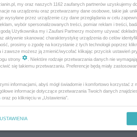
zianin.pl, my oraz naszych 1162 zaufanych partnerów uzyskujemy do
cje na urządzeniu oraz przetwarzamy dane osobowe, takie jak unika
je wysyłane przez urządzenie czy dane przeglądania w celu zapewn
klam, wybór spersonalizowanych treści, pomiar reklam i treści, bad
 zgodą Użytkownika my i Zaufani Partnerzy możemy używać dokład
Co tam szlabany. Rozkład jazdy ważniejszy!
az aktywnie skanować charakterystykę urządzenia do celów identyfi
ść, prosimy o zgodę na korzystanie z tych technologii poprzez klikn
a i zawsze możesz ją zmienić/wycofać klikając przycisk ustawień pr
ogu strony
. Niektóre rodzaje przetwarzania danych nie wymagaj
iwić się takiemu przetwarzaniu. Preferencje będą miały zastosowania
szymi informacjami, abyś mógł świadomie i komfortowo korzystać z
gółowe informacje dotyczące przetwarzania Twoich danych znajdzi
s
oraz po kliknięciu w „Ustawienia”.
USTAWIENIA