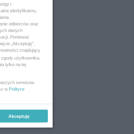
stęp i
lne identyfikatory,
iania
anie odbiorców oraz
nych danych
kacji. Ponieważ
ięcie „Akceptuję”.
ywatności znajdujący
ą zgody użytkownika,
 tylko na tej
REKLAMA
 naszych serwisów
esz w
Polityce
Akceptuję
REKLAMA