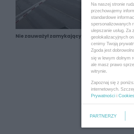
Na naszej stronie rud
przechowujemy informa
standardowe informac
spersonalizowanych re
ulepszanie usług. Za
Nie zauważył zamykających się szlabanów
geolokalizacyjnych or
cenimy Twoją prywatno
Zgoda jest dobrowoln
się w lewym dolnym r
ale masz prawo sprzec
REKLAMA
witrynie.
Zapoznaj się z poniż
internetowych. Szcze
Prywatności
i
Cookie
PARTNERZY
REKLAMA