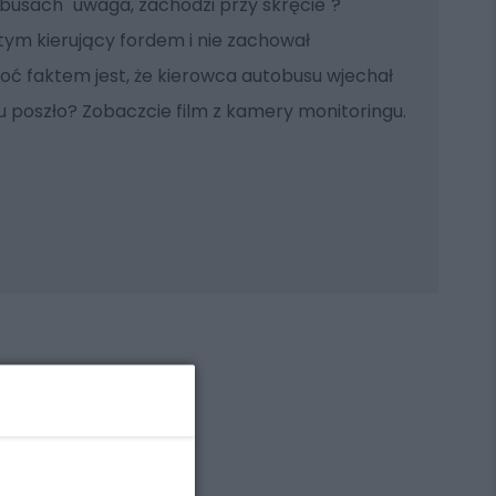
busach "uwaga, zachodzi przy skręcie"?
o tym kierujący fordem i nie zachował
ć faktem jest, że kierowca autobusu wjechał
u poszło? Zobaczcie film z kamery monitoringu.