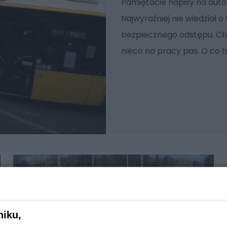
Pamiętacie napisy na auto
Najwyraźniej nie wiedział 
bezpiecznego odstępu. Cho
nieco na pracy pas. O co t
niku,