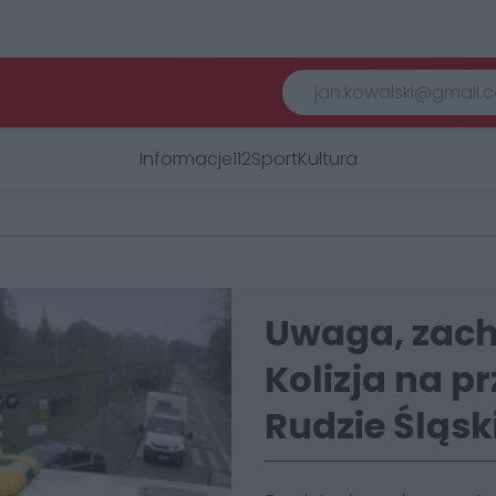
Informacje
112
Sport
Kultura
Uwaga, zacho
Kolizja na p
Rudzie Śląsk