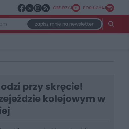
OBEJRZYJ
POSŁUCHAJ
zapisz mnie na newsletter
dzi przy skręcie!
rzejeździe kolejowym w
iej