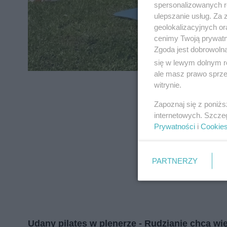
spersonalizowanych re
zapoznać się z:
polityką prywatnośc
ulepszanie usług. Za
geolokalizacyjnych or
Wydawca mediów
lokalnych
cenimy Twoją prywatno
Zgoda jest dobrowoln
się w lewym dolnym r
ale masz prawo sprzec
witrynie.
Zapoznaj się z poniż
internetowych. Szcze
Prywatności
i
Cookie
PARTNERZY
Udany pilates w plenerze - Rudzianie chcą wię