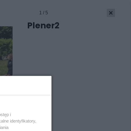
1 / 5
Plener2
stęp i
Skontakuj się
z nami
lne identyfikatory,
Kontakt
iania
Wydawca