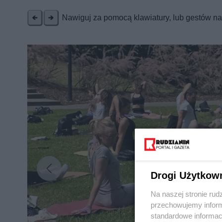
Nawiguj za pomocą klawiatury, lub gestów n
Drogi Użytkow
Na naszej stronie rud
przechowujemy informa
standardowe informac
Nie zapomnij