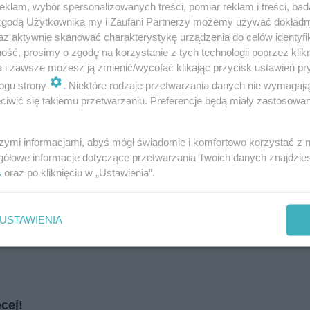
klam, wybór spersonalizowanych treści, pomiar reklam i treści, bad
i
regulamin korzystania z portali
Tarnowskie Góry
 zgodą Użytkownika my i Zaufani Partnerzy możemy używać dokład
Ruda Śląska
Świętochłowice
az aktywnie skanować charakterystykę urządzenia do celów identyfi
Tychy
ść, prosimy o zgodę na korzystanie z tych technologii poprzez klikn
Bytom
Katowice
a i zawsze możesz ją zmienić/wycofać klikając przycisk ustawień pr
Gliwice
ogu strony
. Niektóre rodzaje przetwarzania danych nie wymagaj
fot: Linea P
Zabrze
Zagłębie
iwić się takiemu przetwarzaniu. Preferencje będą miały zastosowania
szymi informacjami, abyś mógł świadomie i komfortowo korzystać z
gółowe informacje dotyczące przetwarzania Twoich danych znajdzi
s
oraz po kliknięciu w „Ustawienia”.
USTAWIENIA
cej!