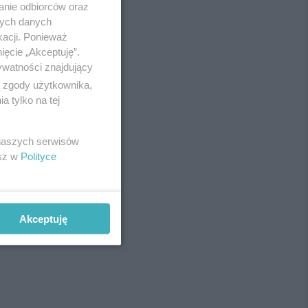
anie odbiorców oraz
Redakcja
nych danych
Newsletter
Reklama
kacji. Ponieważ
ięcie „Akceptuję”.
ywatności znajdujący
ą zgody użytkownika,
ilates
 tylko na tej
 naszych serwisów
esz w
Polityce
Akceptuję