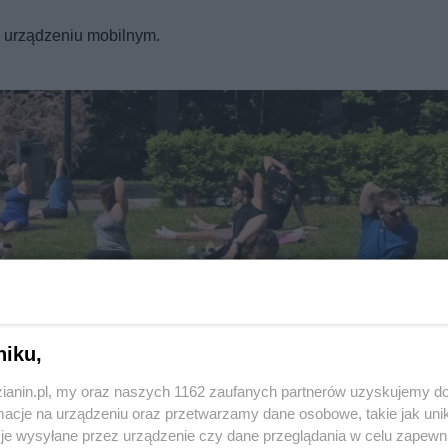
REKLAMA
a urządzeniu mobilnym.
niku,
zianin.pl, my oraz naszych 1162 zaufanych partnerów uzyskujemy do
Twoje
miasto
cje na urządzeniu oraz przetwarzamy dane osobowe, takie jak unika
Piekary Śląskie
je wysyłane przez urządzenie czy dane przeglądania w celu zapewn
Chorzów