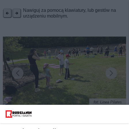
REKLAMA
Nawiguj za pomocą klawiatury, lub gestów na
urządzeniu mobilnym.
fot: Linea Pilates
Udany pilates w plenerze - Rudzianie chcą więcej!