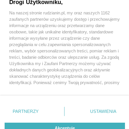
Drogi Użytkowniku,
Na naszej stronie rudzianin.pl, my oraz naszych 1162
Wydawca mediów
lokalnych
zaufanych partnerów uzyskujemy dostęp i przechowujemy
informacje na urządzeniu oraz przetwarzamy dane
osobowe, takie jak unikalne identyfikatory, standardowe
5 / 5
informacje wysyłane przez urządzenie czy dane
Plener3
przeglądania w celu zapewniania spersonalizowanych
reklam, wybór spersonalizowanych treści, pomiar reklam i
Nie zapomnij
treści, badanie odbiorców oraz ulepszanie usług. Za zgodą
zapoznać się z:
polityką prywatności
regulamin korzystania z portali
Użytkownika my i Zaufani Partnerzy możemy używać
Wróć do artykułu:
Twoje
miasto
Skontakuj się
z nami
Udany pilates w plenerze - Rudzianie chcą
dokładnych danych geolokalizacyjnych oraz aktywnie
Piekary Śląskie
Kontakt
więcej!
skanować charakterystykę urządzenia do celów
Chorzów
Wydawca
identyfikacji. Ponieważ cenimy Twoją prywatność, prosimy
Tarnowskie Góry
Redakcja
Ruda Śląska
Newsletter
o zgodę na korzystanie z tych technologii poprzez
Świętochłowice
Reklama
kliknięcie „Akceptuję”. Zgoda jest dobrowolna i zawsze
Tychy
możesz ją zmienić/wycofać klikając przycisk ustawień
Bytom
Katowice
prywatności znajdujący się w lewym dolnym rogu strony
REKLAMA
PARTNERZY
USTAWIENIA
Gliwice
. Niektóre rodzaje przetwarzania danych nie wymagają
Zabrze
Zagłębie
zgody użytkownika, ale masz prawo sprzeciwić się
takiemu przetwarzaniu. Preferencje będą miały
Akceptuję