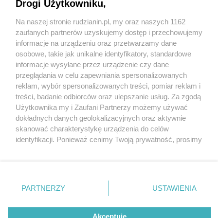
Drogi Użytkowniku,
Na naszej stronie rudzianin.pl, my oraz naszych 1162
Wydawca mediów
lokalnych
zaufanych partnerów uzyskujemy dostęp i przechowujemy
informacje na urządzeniu oraz przetwarzamy dane
osobowe, takie jak unikalne identyfikatory, standardowe
informacje wysyłane przez urządzenie czy dane
2 / 5
przeglądania w celu zapewniania spersonalizowanych
reklam, wybór spersonalizowanych treści, pomiar reklam i
Plener4
Nie zapomnij
treści, badanie odbiorców oraz ulepszanie usług. Za zgodą
zapoznać się z:
polityką prywatności
regulamin korzystania z portali
Użytkownika my i Zaufani Partnerzy możemy używać
Twoje
miasto
Skontakuj się
z nami
dokładnych danych geolokalizacyjnych oraz aktywnie
Piekary Śląskie
Kontakt
skanować charakterystykę urządzenia do celów
Chorzów
Wydawca
identyfikacji. Ponieważ cenimy Twoją prywatność, prosimy
Tarnowskie Góry
Redakcja
Ruda Śląska
Newsletter
o zgodę na korzystanie z tych technologii poprzez
Świętochłowice
Reklama
kliknięcie „Akceptuję”. Zgoda jest dobrowolna i zawsze
Tychy
możesz ją zmienić/wycofać klikając przycisk ustawień
Bytom
Katowice
prywatności znajdujący się w lewym dolnym rogu strony
REKLAMA
PARTNERZY
USTAWIENIA
Gliwice
. Niektóre rodzaje przetwarzania danych nie wymagają
Zabrze
Zagłębie
zgody użytkownika, ale masz prawo sprzeciwić się
takiemu przetwarzaniu. Preferencje będą miały
Akceptuję