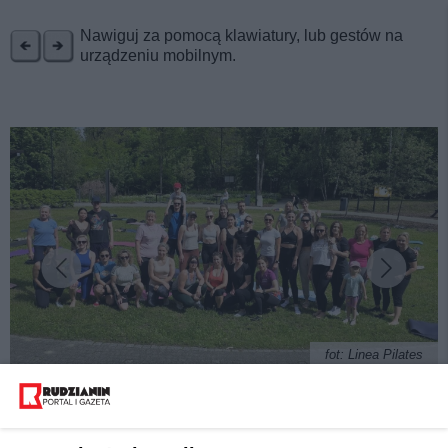
REKLAMA
Nawiguj za pomocą klawiatury, lub gestów na
urządzeniu mobilnym.
fot: Linea Pilates
Udany pilates w plenerze - Rudzianie chcą więcej!