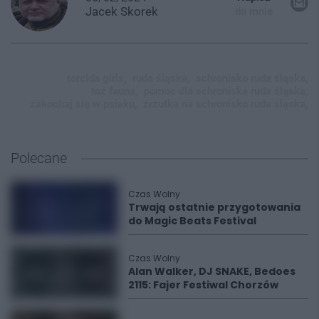
Jacek
Skorek
do mnie
torcida girls,
ruda śląska,
schronisko ruda śląska,
toz fauna,
pomoc dla schroniska ruda śląska,
zakochaj się w psiaku,
zrzutka na schronisko ruda śląska,
Polecane
Czas Wolny
Trwają ostatnie przygotowania
do Magic Beats Festival
Czas Wolny
Alan Walker, DJ SNAKE, Bedoes
2115: Fajer Festiwal Chorzów