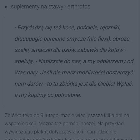
suplementy na stawy - arthrofos
- Przydadzą się też koce, pościele, ręczniki,
dłuuuuugie parciane smycze (nie flexi), obroże,
szelki, smaczki dla psów, zabawki dla kotów -
apelują. - Napiszcie do nas, a my odbierzemy od
Was dary. Jeśli nie masz możliwości dostarczyć
nam darów - to ta zbiórka jest dla Ciebie! Wpłać,
a my kupimy co potrzebne.
Zbiórka trwa do 9 lutego, macie więc jeszcze kilka dni na
wsparcie akcji. Można też pomóc inaczej. Na przykład
wywieszając plakat dotyczący akcji i samodzielnie
organizując zbiórkę darów. Na razie można je zostawiać w