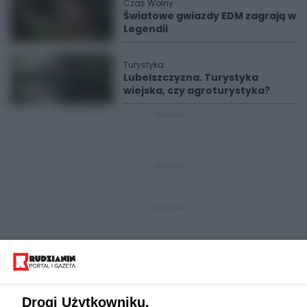
Czas Wolny
Światowe gwiazdy EDM zagrają w
Legendii
Turystyka
Lubelszczyzna. Turystyka
wiejska, czy agroturystyka?
REKLAMA
REKLAMA
REKLAMA
Drogi Użytkowniku,