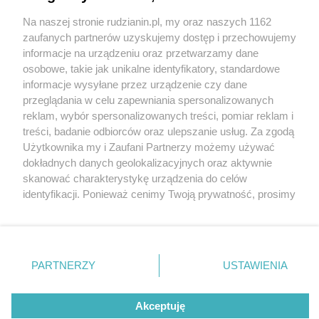
Na naszej stronie rudzianin.pl, my oraz naszych 1162
Wydawca mediów
lokalnych
zaufanych partnerów uzyskujemy dostęp i przechowujemy
informacje na urządzeniu oraz przetwarzamy dane
osobowe, takie jak unikalne identyfikatory, standardowe
informacje wysyłane przez urządzenie czy dane
przeglądania w celu zapewniania spersonalizowanych
reklam, wybór spersonalizowanych treści, pomiar reklam i
Nie zapomnij
treści, badanie odbiorców oraz ulepszanie usług. Za zgodą
zapoznać się z:
polityką prywatności
regulamin korzystania z portali
Użytkownika my i Zaufani Partnerzy możemy używać
Twoje
miasto
Skontakuj się
z nami
dokładnych danych geolokalizacyjnych oraz aktywnie
Piekary Śląskie
Kontakt
skanować charakterystykę urządzenia do celów
Chorzów
Wydawca
identyfikacji. Ponieważ cenimy Twoją prywatność, prosimy
Tarnowskie Góry
Redakcja
Ruda Śląska
Newsletter
o zgodę na korzystanie z tych technologii poprzez
Świętochłowice
Reklama
kliknięcie „Akceptuję”. Zgoda jest dobrowolna i zawsze
Tychy
możesz ją zmienić/wycofać klikając przycisk ustawień
Bytom
Katowice
prywatności znajdujący się w lewym dolnym rogu strony
PARTNERZY
USTAWIENIA
Gliwice
. Niektóre rodzaje przetwarzania danych nie wymagają
Zabrze
Zagłębie
zgody użytkownika, ale masz prawo sprzeciwić się
Akceptuję
takiemu przetwarzaniu. Preferencje będą miały