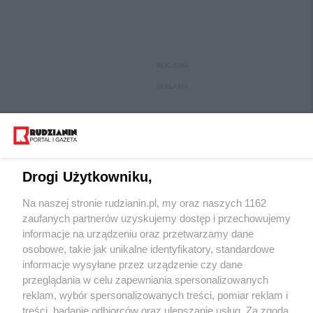
REKLAMA
REKLAMA
Drogi Użytkowniku,
Na naszej stronie rudzianin.pl, my oraz naszych 1162
zaufanych partnerów uzyskujemy dostęp i przechowujemy
informacje na urządzeniu oraz przetwarzamy dane
osobowe, takie jak unikalne identyfikatory, standardowe
Wydawca mediów
lokalnych
informacje wysyłane przez urządzenie czy dane
przeglądania w celu zapewniania spersonalizowanych
reklam, wybór spersonalizowanych treści, pomiar reklam i
treści, badanie odbiorców oraz ulepszanie usług. Za zgodą