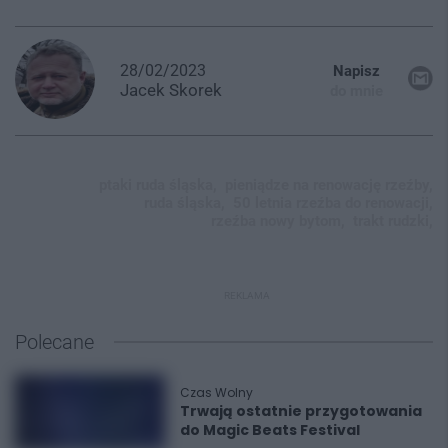
28/02/2023
Napisz
Jacek
Skorek
do mnie
ptaki ruda śląska,
pieniądze na renowację rzeźby,
ruda śląska,
50 letnia rzeźba do renowacji,
rzeźba nowy bytom,
trakt rudzki,
REKLAMA
Polecane
Czas Wolny
Trwają ostatnie przygotowania
do Magic Beats Festival