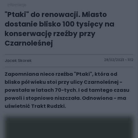
informacje
"Ptaki" do renowacji. Miasto
dostanie blisko 100 tysięcy na
konserwację rzeźby przy
Czarnoleśnej
Jacek Skorek
28/02/2023 - 11:12
Zapomniana nieco rzeźba "Ptaki", która od
blisko pół wieku stoi przy ulicy Czarnoleśnej -
powstała w latach 70-tych. I od tamtego czasu
powoli i stopniowo niszczała. Odnowiona - ma
uświetnić Trakt Rudzki.