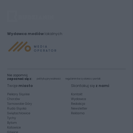
Wydawca mediów
lokalnych
Nie zapomnij
zapoznać się z:
polityką prywatności
regulamin korzystania z portali
Twoje
miasto
Skontakuj się
z nami
Piekary Śląskie
Kontakt
Chorzów
Wydawca
Tarnowskie Góry
Redakcja
Ruda Śląska
Newsletter
Świętochłowice
Reklama
Tychy
Bytom
Katowice
Gliwice