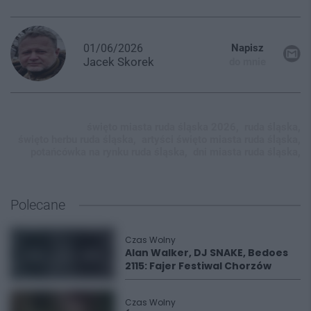
01/06/2026
Napisz
Jacek
Skorek
do mnie
święto miasta ruda śląska 2026,
ruda śląska,
święto herbu ruda śląska,
artyści święto miasta ruda śląska,
potańcówka na rynku ruda śląska,
dni miasta ruda śląska,
Polecane
Czas Wolny
Alan Walker, DJ SNAKE, Bedoes
2115: Fajer Festiwal Chorzów
Czas Wolny