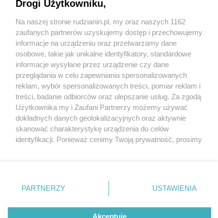
wielkie świętowanie już w najbliższy weekend
Drogi Użytkowniku,
Na naszej stronie rudzianin.pl, my oraz naszych 1162
Wydawca mediów
lokalnych
zaufanych partnerów uzyskujemy dostęp i przechowujemy
informacje na urządzeniu oraz przetwarzamy dane
osobowe, takie jak unikalne identyfikatory, standardowe
informacje wysyłane przez urządzenie czy dane
przeglądania w celu zapewniania spersonalizowanych
1 / 3
reklam, wybór spersonalizowanych treści, pomiar reklam i
Nie zapomnij
treści, badanie odbiorców oraz ulepszanie usług. Za zgodą
Ruda slaska swieto miasta
zapoznać się z:
polityką prywatności
regulamin korzystania z portali
Użytkownika my i Zaufani Partnerzy możemy używać
Twoje
miasto
Skontakuj się
z nami
dokładnych danych geolokalizacyjnych oraz aktywnie
Piekary Śląskie
Kontakt
skanować charakterystykę urządzenia do celów
Chorzów
Wydawca
identyfikacji. Ponieważ cenimy Twoją prywatność, prosimy
Tarnowskie Góry
Redakcja
Ruda Śląska
Newsletter
o zgodę na korzystanie z tych technologii poprzez
Świętochłowice
Reklama
kliknięcie „Akceptuję”. Zgoda jest dobrowolna i zawsze
Tychy
możesz ją zmienić/wycofać klikając przycisk ustawień
Bytom
Katowice
prywatności znajdujący się w lewym dolnym rogu strony
REKLAMA
PARTNERZY
USTAWIENIA
Gliwice
. Niektóre rodzaje przetwarzania danych nie wymagają
Zabrze
Zagłębie
zgody użytkownika, ale masz prawo sprzeciwić się
takiemu przetwarzaniu. Preferencje będą miały
Akceptuję