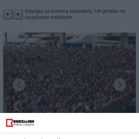
REKLAMA
Nawiguj za pomocą klawiatury, lub gestów na
urządzeniu mobilnym.
fot: UM Ruda Śląska
Święto Herbu i Święto Miasta Ruda Śląska -