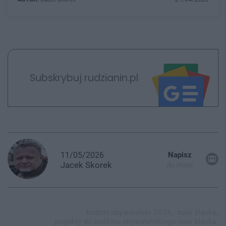
Subskrybuj rudzianin.pl
11/05/2026
Napisz
Jacek
Skorek
do mnie
budżet obywatelski 2026,
ruda śląska,
projekty do budżetu obywatelskiego ruda śląska,