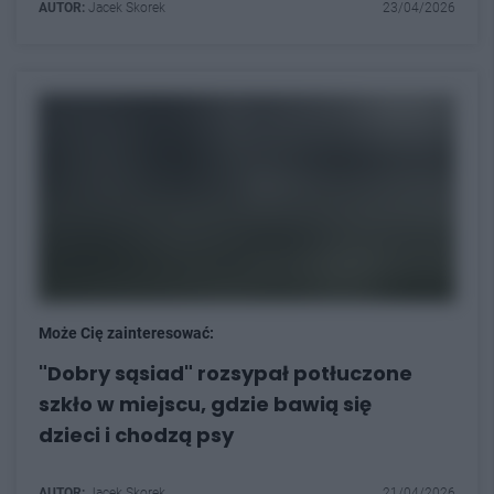
AUTOR:
Jacek Skorek
23/04/2026
Może Cię zainteresować:
"Dobry sąsiad" rozsypał potłuczone
szkło w miejscu, gdzie bawią się
dzieci i chodzą psy
AUTOR:
Jacek Skorek
21/04/2026