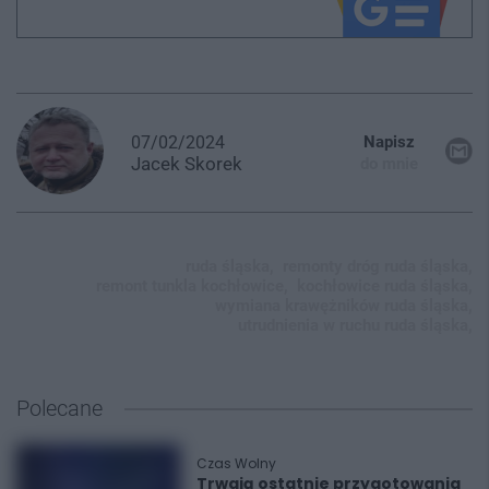
07/02/2024
Napisz
Jacek
Skorek
do mnie
ruda śląska,
remonty dróg ruda śląska,
remont tunkla kochłowice,
kochłowice ruda śląska,
wymiana krawężników ruda śląska,
utrudnienia w ruchu ruda śląska,
Polecane
Czas Wolny
Trwają ostatnie przygotowania