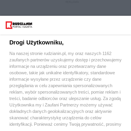
REKLAMA
Drogi Użytkowniku,
Na naszej stronie rudzianin.pl, my oraz naszych 1162
Wydawca mediów
lokalnych
zaufanych partnerów uzyskujemy dostęp i przechowujemy
informacje na urządzeniu oraz przetwarzamy dane
osobowe, takie jak unikalne identyfikatory, standardowe
informacje wysyłane przez urządzenie czy dane
przeglądania w celu zapewniania spersonalizowanych
reklam, wybór spersonalizowanych treści, pomiar reklam i
Nie zapomnij
treści, badanie odbiorców oraz ulepszanie usług. Za zgodą
zapoznać się z:
polityką prywatności
regulamin korzystania z portali
Użytkownika my i Zaufani Partnerzy możemy używać
Twoje
miasto
Skontakuj się
z nami
dokładnych danych geolokalizacyjnych oraz aktywnie
Piekary Śląskie
Kontakt
skanować charakterystykę urządzenia do celów
Chorzów
Wydawca
identyfikacji. Ponieważ cenimy Twoją prywatność, prosimy
Tarnowskie Góry
Redakcja
Ruda Śląska
Newsletter
o zgodę na korzystanie z tych technologii poprzez