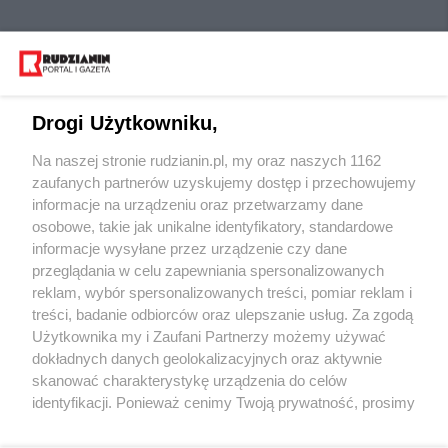
Drogi Użytkowniku,
Na naszej stronie rudzianin.pl, my oraz naszych 1162
Wydawca mediów
lokalnych
zaufanych partnerów uzyskujemy dostęp i przechowujemy
informacje na urządzeniu oraz przetwarzamy dane
osobowe, takie jak unikalne identyfikatory, standardowe
informacje wysyłane przez urządzenie czy dane
przeglądania w celu zapewniania spersonalizowanych
reklam, wybór spersonalizowanych treści, pomiar reklam i
Nie zapomnij
treści, badanie odbiorców oraz ulepszanie usług. Za zgodą
zapoznać się z:
polityką prywatności
regulamin korzystania z portali
Użytkownika my i Zaufani Partnerzy możemy używać
Twoje
miasto
Skontakuj się
z nami
dokładnych danych geolokalizacyjnych oraz aktywnie
Piekary Śląskie
Kontakt
skanować charakterystykę urządzenia do celów
Chorzów
Wydawca
identyfikacji. Ponieważ cenimy Twoją prywatność, prosimy
Tarnowskie Góry
Redakcja
Ruda Śląska
Newsletter
o zgodę na korzystanie z tych technologii poprzez
Świętochłowice
Reklama
kliknięcie „Akceptuję”. Zgoda jest dobrowolna i zawsze