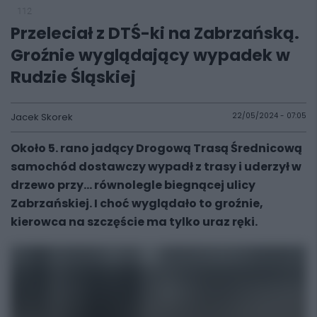
112
Przeleciał z DTŚ-ki na Zabrzańską.
Groźnie wyglądający wypadek w
Rudzie Śląskiej
Jacek Skorek
22/05/2024 - 07:05
Około 5. rano jadący Drogową Trasą Średnicową
samochód dostawczy wypadł z trasy i uderzył w
drzewo przy... równolegle biegnącej ulicy
Zabrzańskiej. I choć wyglądało to groźnie,
kierowca na szczęście ma tylko uraz ręki.