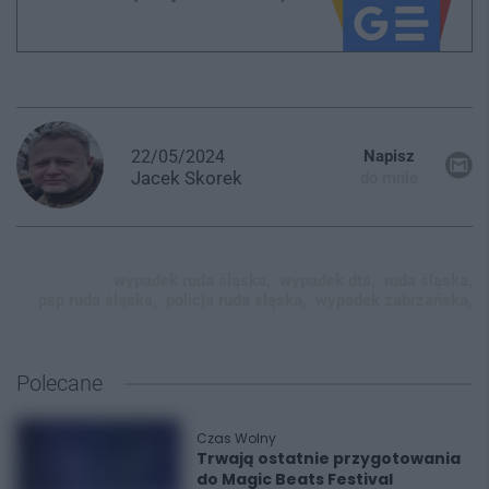
22/05/2024
Napisz
Jacek
Skorek
do mnie
wypadek ruda śląska,
wypadek dtś,
ruda śląska,
psp ruda śląska,
policja ruda śląska,
wypadek zabrzańska,
Polecane
Czas Wolny
Trwają ostatnie przygotowania
do Magic Beats Festival