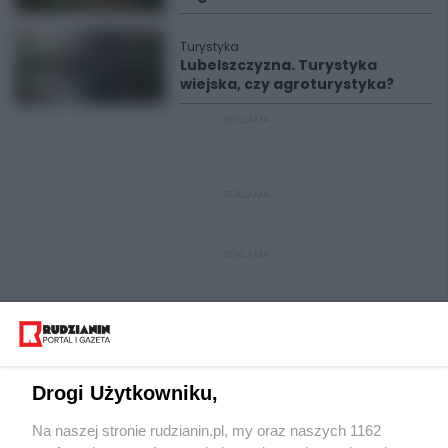
Turystyka
Lubelszczyzna. Turystyka
wiejska, czy agroturystyka?
REKLAMA
REKLAMA
REKLAMA
Drogi Użytkowniku,
Na naszej stronie rudzianin.pl, my oraz naszych 1162
Wydawca mediów
lokalnych