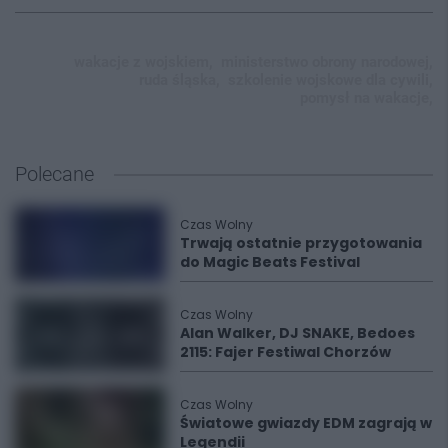
wakacje z wojskiem,
ministerstwo obrony narodowej,
ruda śląska,
szkolenie wojskowe dla cywili,
pomysł na wakacje,
Polecane
Czas Wolny
Trwają ostatnie przygotowania
do Magic Beats Festival
Czas Wolny
Alan Walker, DJ SNAKE, Bedoes
2115: Fajer Festiwal Chorzów
Czas Wolny
Światowe gwiazdy EDM zagrają w
Legendii