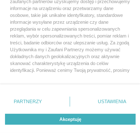
zaufanych partnerów uzyskujemy dostęp i przechowujemy
informacje na urządzeniu oraz przetwarzamy dane
osobowe, takie jak unikalne identyfikatory, standardowe
informacje wysyłane przez urządzenie czy dane
przeglądania w celu zapewniania spersonalizowanych
reklam, wybór spersonalizowanych treści, pomiar reklam i
Nie zapomnij
treści, badanie odbiorców oraz ulepszanie usług. Za zgodą
zapoznać się z:
polityką prywatności
regulamin korzystania z portali
Użytkownika my i Zaufani Partnerzy możemy używać
Twoje
miasto
Skontakuj się
z nami
dokładnych danych geolokalizacyjnych oraz aktywnie
Piekary Śląskie
Kontakt
skanować charakterystykę urządzenia do celów
Chorzów
Wydawca
identyfikacji. Ponieważ cenimy Twoją prywatność, prosimy
Tarnowskie Góry
Redakcja
Ruda Śląska
Newsletter
o zgodę na korzystanie z tych technologii poprzez
Świętochłowice
Reklama
kliknięcie „Akceptuję”. Zgoda jest dobrowolna i zawsze
Tychy
możesz ją zmienić/wycofać klikając przycisk ustawień
Bytom
Katowice
prywatności znajdujący się w lewym dolnym rogu strony
PARTNERZY
USTAWIENIA
Gliwice
. Niektóre rodzaje przetwarzania danych nie wymagają
Zabrze
Zagłębie
zgody użytkownika, ale masz prawo sprzeciwić się
Akceptuję
takiemu przetwarzaniu. Preferencje będą miały
zastosowania tylko na tej witrynie.
Zapoznaj się z poniższymi informacjami, abyś mógł