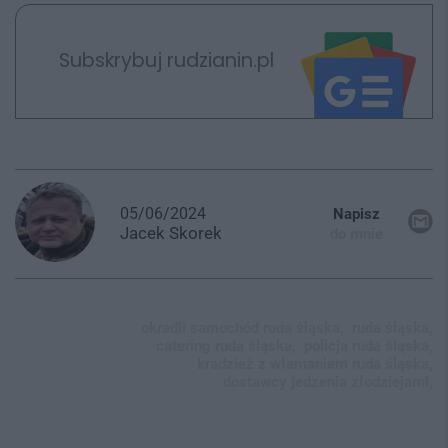
Subskrybuj rudzianin.pl
05/06/2024
Napisz
Jacek
Skorek
do mnie
okradli samochód ruda śląska,
ruda śląska,
catering ruda śląska,
policja ruda śląska,
kradzież z włamaniem ruda śląska,
dostawcy jedzenia złodziejami,