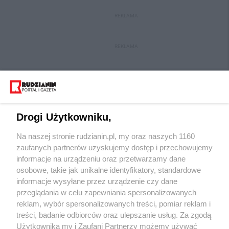
REKLAMA
REKLAMA
Drogi Użytkowniku,
Na naszej stronie rudzianin.pl, my oraz naszych 1160
Wydawca mediów
lokalnych
zaufanych partnerów uzyskujemy dostęp i przechowujemy
informacje na urządzeniu oraz przetwarzamy dane
osobowe, takie jak unikalne identyfikatory, standardowe
informacje wysyłane przez urządzenie czy dane
przeglądania w celu zapewniania spersonalizowanych
reklam, wybór spersonalizowanych treści, pomiar reklam i
Nie zapomnij
treści, badanie odbiorców oraz ulepszanie usług. Za zgodą
zapoznać się z:
polityką prywatności
regulamin korzystania z portali
Użytkownika my i Zaufani Partnerzy możemy używać