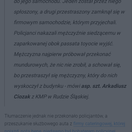
do jego samochodu. Jeden został przez niego
spłoszony, a drugi przestraszony zamknął się w
firmowym samochodzie, którym przyjechali.
Policjanci nakazali mężczyźnie siedzącemu w
zaparkowanej obok passata toyocie wyjść.
Mężczyzna najpierw próbował przekonać
mundurowych, że nic nie zrobił, a schował się,
bo przestraszył się mężczyzny, który do nich
wyskoczył z budynku - mówi
asp. szt. Arkadiusz
Ciozak
z KMP w Rudzie Śląskiej.
Tłumaczenie jednak nie przekonało policjantów, a
przeszukanie służbowego auta z
firmy cateringowej, której
pojazd, nota bene, niedawno był bohaterem policyjnej