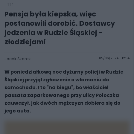
112
Pensja była kiepska, więc
postanowili dorobić. Dostawcy
jedzenia w Rudzie Śląskiej -
złodziejami
Jacek Skorek
05/06/2024 - 12:54
W poniedziałkową noc dyżurny policji w Rudzie
Śląskiej przyjął zgłoszenie o włamaniu do
samochodu. I to "na biegu", bo właściciel
passata zaparkowanego przy ulicy Poloczka
zauważył, jak dwóch mężczyzn dobiera się do
jego auta.