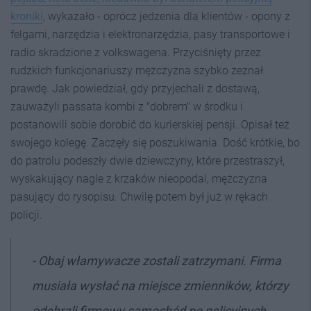
kroniki
, wykazało - oprócz jedzenia dla klientów - opony z
felgami, narzędzia i elektronarzędzia, pasy transportowe i
radio skradzione z volkswagena. Przyciśnięty przez
rudzkich funkcjonariuszy mężczyzna szybko zeznał
prawdę. Jak powiedział, gdy przyjechali z dostawą,
zauważyli passata kombi z "dobrem" w środku i
postanowili sobie dorobić do kurierskiej pensji. Opisał też
swojego kolegę. Zaczęły się poszukiwania. Dość krótkie, bo
do patrolu podeszły dwie dziewczyny, które przestraszył,
wyskakujący nagle z krzaków nieopodal, mężczyzna
pasujący do rysopisu. Chwilę potem był już w rękach
policji.
- Obaj włamywacze zostali zatrzymani. Firma
musiała wysłać na miejsce zmienników, którzy
odebrali firmowy samochód po policyjnych