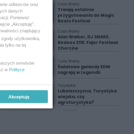
Czas Wolny
anie odbiorców oraz
Trwają ostatnie
nych danych
przygotowania do Magic
kacji. Ponieważ
Beats Festival
ięcie „Akceptuję”.
ywatności znajdujący
Czas Wolny
Alan Walker, DJ SNAKE,
ą zgody użytkownika,
Bedoes 2115: Fajer Festiwal
 tylko na tej
Chorzów
Czas Wolny
 naszych serwisów
Światowe gwiazdy EDM
esz w
Polityce
zagrają w Legendii
Turystyka
Lubelszczyzna. Turystyka
wiejska, czy
Akceptuję
agroturystyka?
REKLAMA