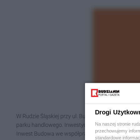
Drogi Użytkow
W Rudzie Śląskiej przy ul. Bukowej, w rejonie skr
Na naszej stronie rud
parku handlowego. Inwestycja, realizowana w dru
przechowujemy informa
Inwest Budowa we współpracy z firmą TERG, już n
standardowe informac