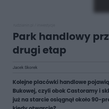
rudzianin.pl
/
inwestycje
Park handlowy prz
drugi etap
Jacek Skorek
Kolejne placówki handlowe pojawi
Bukowej, czyli obok Castoramy i sk
już na starcie osiągnął około 90-p
kiedy otwarcie?