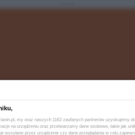
REKLAMA
niku,
zyżowania z ul. 1 Maja rozpoczęła się budowa nowego
zianin.pl, my oraz naszych 1162 zaufanych partnerów uzyskujemy do
gim etapie projektu, prowadzonego przez spółkę PKB
cje na urządzeniu oraz przetwarzamy dane osobowe, takie jak unika
a starcie osiągnęła około 90 procentowy poziom
je wysyłane przez urządzenie czy dane przeglądania w celu zapewn