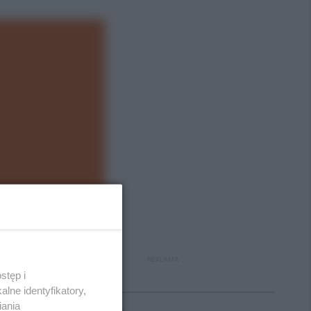
REKLAMA
stęp i
Polecane
lne identyfikatory,
iania