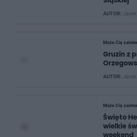
Śląskiej
AUTOR:
Jacek
Może Cię zainte
Gruzin z 
Orzegowsk
AUTOR:
Jacek
Może Cię zainte
Święto He
wielkie św
weekend