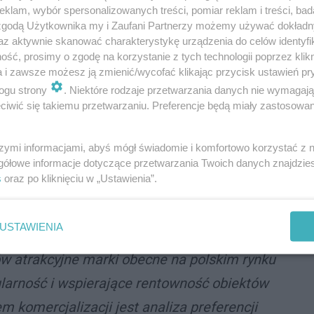
powiada firma Scallier.
klam, wybór spersonalizowanych treści, pomiar reklam i treści, bad
 zgodą Użytkownika my i Zaufani Partnerzy możemy używać dokład
powierzchni najmu. W gronie potwierdzonych
az aktywnie skanować charakterystykę urządzenia do celów identyfi
 segment sportowy, modowy i rekreacyjny, w tym
ść, prosimy o zgodę na korzystanie z tych technologii poprzez klikn
a i zawsze możesz ją zmienić/wycofać klikając przycisk ustawień pr
 Fitness Gyms oraz Xtrem Kids
.
ogu strony
. Niektóre rodzaje przetwarzania danych nie wymagaj
iwić się takiemu przetwarzaniu. Preferencje będą miały zastosowania
lier, podkreśla, że strategia komercjalizacji nowych
ę opiera się na budowaniu zróżnicowanego tenant
nych mieszkańców, jak i realizacji celu
szymi informacjami, abyś mógł świadomie i komfortowo korzystać z
gółowe informacje dotyczące przetwarzania Twoich danych znajdzi
s
oraz po kliknięciu w „Ustawienia”.
USTAWIENIA
 konsekwentnie rozwijamy portfolio najemców,
w atrakcyjne marki obecne na polskim rynku
larność i wspierające rentowność obiektów
komercjalizacji jest analiza preferencji