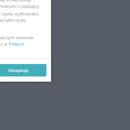
ywatności znajdujący
ą zgody użytkownika,
 tylko na tej
REKLAMA
 naszych serwisów
esz w
Polityce
Akceptuję