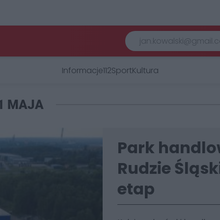
Informacje
112
Sport
Kultura
1 MAJA
Park handlo
Rudzie Śląsk
etap