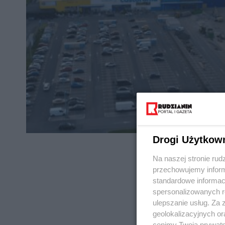
Drogi Użytkow
Na naszej stronie rud
przechowujemy informa
standardowe informac
spersonalizowanych re
REKLAMA
ulepszanie usług. Za
geolokalizacyjnych or
cenimy Twoją prywatno