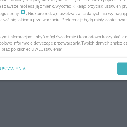
a i zawsze możesz ją zmienić/wycofać klikając przycisk ustawień pr
ogu strony
. Niektóre rodzaje przetwarzania danych nie wymagaj
iwić się takiemu przetwarzaniu. Preferencje będą miały zastosowania
szymi informacjami, abyś mógł świadomie i komfortowo korzystać z
gółowe informacje dotyczące przetwarzania Twoich danych znajdzi
s
oraz po kliknięciu w „Ustawienia”.
USTAWIENIA