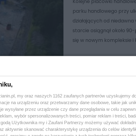
Kolejne placówki handlow
parku handlowego przy uli
działających od niedawna w
starcie osiągnął około 90
się w nowym kompleksie i 
niku,
zianin.pl, my oraz naszych 1162 zaufanych partnerów uzyskujemy do
cje na urządzeniu oraz przetwarzamy dane osobowe, takie jak unika
je wysyłane przez urządzenie czy dane przeglądania w celu zapewn
klam, wybór spersonalizowanych treści, pomiar reklam i treści, bad
 zgodą Użytkownika my i Zaufani Partnerzy możemy używać dokład
az aktywnie skanować charakterystykę urządzenia do celów identyfi
ść, prosimy o zgodę na korzystanie z tych technologii poprzez klikn