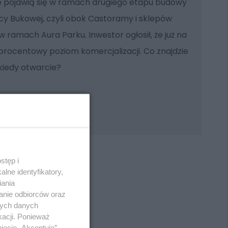
e pojawią się w ramach drugiego etapu budowy
cy Bukowej, czyli obok Castoramy i sklepów
 ramach Aura Parku. Inwestor ogłosił, że już na
-procentowy poziom komercjalizacji. Co znajdzie
kiedy otwarcie?
stęp i
lne identyfikatory,
iania
anie odbiorców oraz
REKLAMA
nych danych
kacji. Ponieważ
ięcie „Akceptuję”.