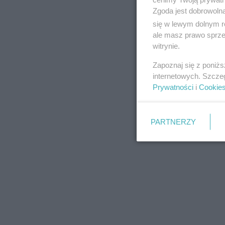
Zgoda jest dobrowoln
się w lewym dolnym r
ale masz prawo sprzec
witrynie.
REKLAMA
Zapoznaj się z poniż
internetowych. Szcze
Prywatności
i
Cookie
PARTNERZY