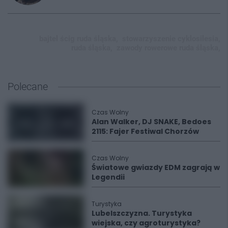
bajtel ścig ruda śląska,
stowarzyszenie cyklosilesia,
ruda śląska,
zawody rowerowe ruda śląska,
Polecane
Czas Wolny
Alan Walker, DJ SNAKE, Bedoes
2115: Fajer Festiwal Chorzów
Czas Wolny
Światowe gwiazdy EDM zagrają w
Legendii
Turystyka
Lubelszczyzna. Turystyka
wiejska, czy agroturystyka?