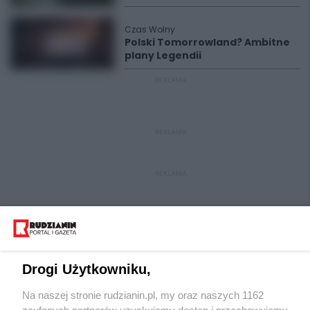
Czas Wolny
Polski Tomorrowland? Ambitne
plany Legendii
REKLAMA
REKLAMA
REKLAMA
Drogi Użytkowniku,
Na naszej stronie rudzianin.pl, my oraz naszych 1162
Wydawca mediów
lokalnych