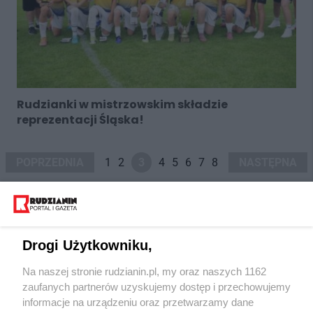
Rudzianki w mistrzowskim składzie
reprezentacji Śląska!
POPRZEDNIA
1
2
3
4
5
6
7
8
NASTĘPNA
Drogi Użytkowniku,
Na naszej stronie rudzianin.pl, my oraz naszych 1162
Wydawca mediów
lokalnych
zaufanych partnerów uzyskujemy dostęp i przechowujemy
informacje na urządzeniu oraz przetwarzamy dane