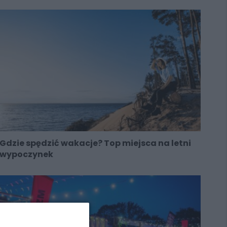
Gdzie spędzić wakacje? Top miejsca na letni
wypoczynek