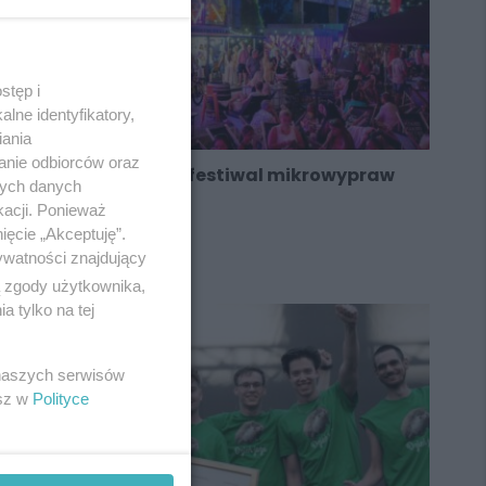
stęp i
lne identyfikatory,
iania
anie odbiorców oraz
Największy w Polsce festiwal mikrowypraw
nych danych
już w ten weekend!
kacji. Ponieważ
ięcie „Akceptuję”.
ywatności znajdujący
ą zgody użytkownika,
 tylko na tej
 naszych serwisów
esz w
Polityce