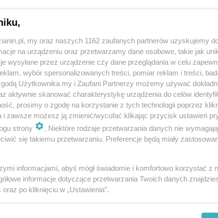
niku,
zianin.pl, my oraz naszych 1162 zaufanych partnerów uzyskujemy do
cje na urządzeniu oraz przetwarzamy dane osobowe, takie jak unika
je wysyłane przez urządzenie czy dane przeglądania w celu zapewn
klam, wybór spersonalizowanych treści, pomiar reklam i treści, bad
Rudzki senior stracił 22 tysiące. Mógł o wiele
 zgodą Użytkownika my i Zaufani Partnerzy możemy używać dokład
więcej
az aktywnie skanować charakterystykę urządzenia do celów identyfi
ść, prosimy o zgodę na korzystanie z tych technologii poprzez klikn
a i zawsze możesz ją zmienić/wycofać klikając przycisk ustawień pr
ogu strony
. Niektóre rodzaje przetwarzania danych nie wymagaj
iwić się takiemu przetwarzaniu. Preferencje będą miały zastosowania
szymi informacjami, abyś mógł świadomie i komfortowo korzystać z
gółowe informacje dotyczące przetwarzania Twoich danych znajdzi
s
oraz po kliknięciu w „Ustawienia”.