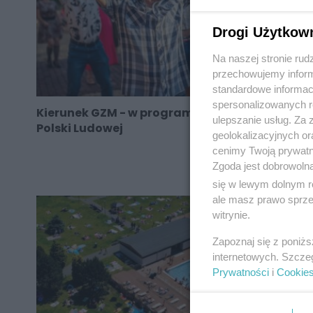
Drogi Użytkow
Na naszej stronie rud
przechowujemy informa
standardowe informac
spersonalizowanych re
Kierunek GZM - w programie Muzeum Historii
ulepszanie usług. Za
Polski Ludowej
geolokalizacyjnych or
cenimy Twoją prywatno
Zgoda jest dobrowoln
się w lewym dolnym r
ale masz prawo sprzec
witrynie.
Zapoznaj się z poniż
internetowych. Szcze
Prywatności
i
Cookie