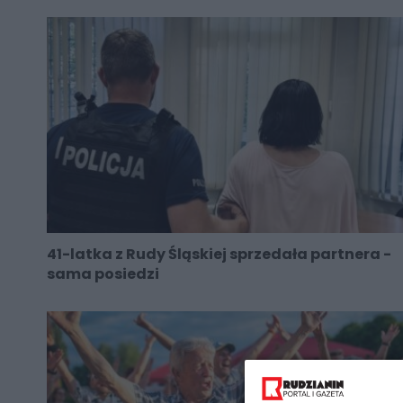
41-latka z Rudy Śląskiej sprzedała partnera -
sama posiedzi