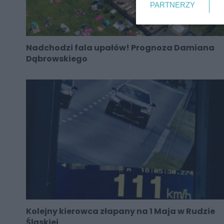
PARTNERZY
Nadchodzi fala upałów! Prognoza Damiana
Dąbrowskiego
Kolejny kierowca złapany na 1 Maja w Rudzie
Śląskiej