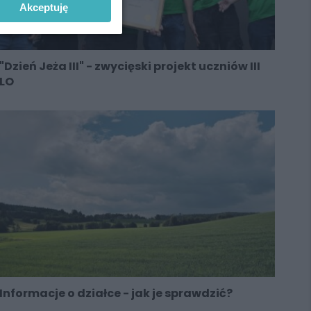
Akceptuję
"Dzień Jeża III" - zwycięski projekt uczniów III
LO
Informacje o działce - jak je sprawdzić?