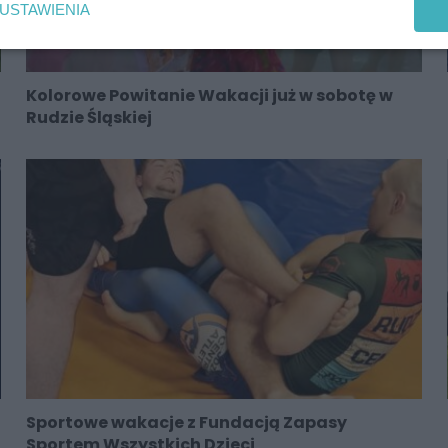
USTAWIENIA
Kolorowe Powitanie Wakacji już w sobotę w
Rudzie Śląskiej
Sportowe wakacje z Fundacją Zapasy
Sportem Wszystkich Dzieci