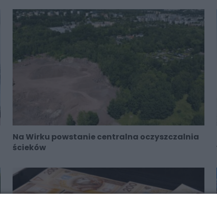
Na Wirku powstanie centralna oczyszczalnia
ścieków