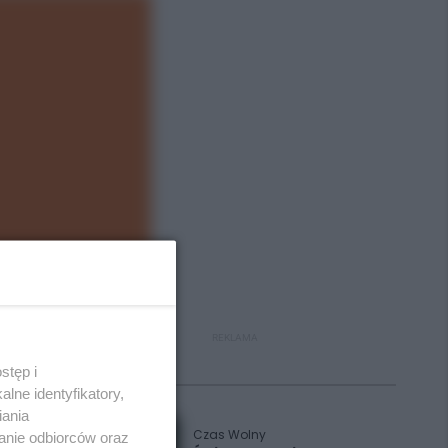
REKLAMA
stęp i
Polecane
lne identyfikatory,
iania
Czas Wolny
anie odbiorców oraz