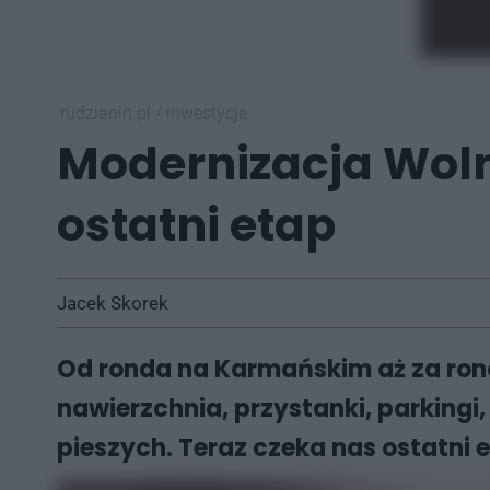
rudzianin.pl
/
inwestycje
Modernizacja Woln
ostatni etap
Jacek Skorek
Od ronda na Karmańskim aż za rond
nawierzchnia, przystanki, parkingi
pieszych. Teraz czeka nas ostatni 