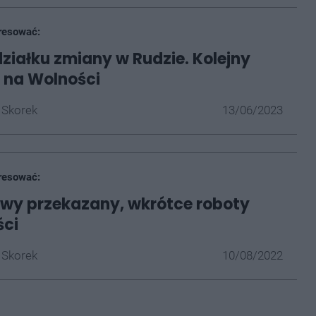
resować:
ziałku zmiany w Rudzie. Kolejny
 na Wolności
 Skorek
13/06/2023
resować:
wy przekazany, wkrótce roboty
ści
 Skorek
10/08/2022