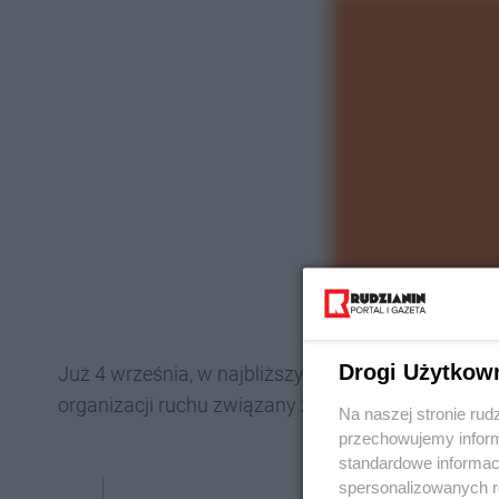
Drogi Użytkow
Już 4 września, w najbliższy poniedziałek, od god
organizacji ruchu związany z pracami w rejonie Pl
Na naszej stronie rud
przechowujemy informa
standardowe informac
spersonalizowanych re