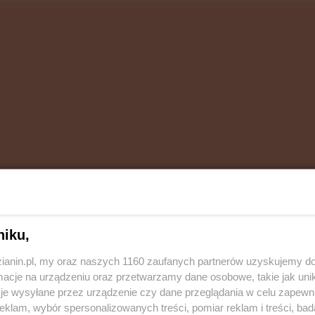
niku,
ziny 10.00 - zostanie wprowadzony ostatni etap
acu Chopina.
zianin.pl, my oraz naszych 1160 zaufanych partnerów uzyskujemy do
cje na urządzeniu oraz przetwarzamy dane osobowe, takie jak unika
je wysyłane przez urządzenie czy dane przeglądania w celu zapewn
klam, wybór spersonalizowanych treści, pomiar reklam i treści, bad