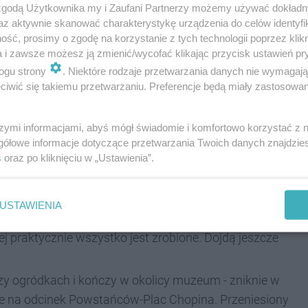
a będzie drogą jednokierunkową w kierunku
 zgodą Użytkownika my i Zaufani Partnerzy możemy używać dokład
az aktywnie skanować charakterystykę urządzenia do celów identyfi
ę przez ul. Janasa. Jest to ostatni etap prac
ść, prosimy o zgodę na korzystanie z tych technologii poprzez klikn
eszczowej oraz sanitarnej - informuje
Łukasz
a i zawsze możesz ją zmienić/wycofać klikając przycisk ustawień pr
ogu strony
. Niektóre rodzaje przetwarzania danych nie wymagaj
niu tych robót, w okolicy połowy października,
iwić się takiemu przetwarzaniu. Preferencje będą miały zastosowania
ie przebudowana na całym odcinku robót i
ł przystąpić do prac związanych z
szymi informacjami, abyś mógł świadomie i komfortowo korzystać z
gółowe informacje dotyczące przetwarzania Twoich danych znajdzi
erzchni asfaltowych, tak aby na koniec
s
oraz po kliknięciu w „Ustawienia”.
c i przywrócić w pełni ruchu pojazdów.
USTAWIENIA
praktycznie wszystko jest zrobione. Dojdą jeszcze
rzy ogródkach i kończy w okolicy muzeum - zniknie w
one na odcinek Powstańców-Plac Chopina. Przeniesiony