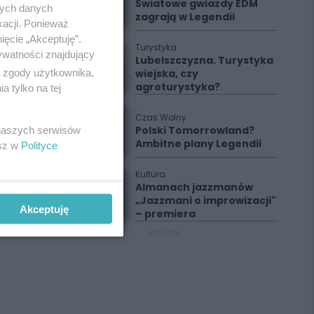
Światowe gwiazdy EDM
nych danych
zagrają w Legendii
kacji. Ponieważ
ięcie „Akceptuję”.
Turystyka
ywatności znajdujący
Lubelszczyzna. Turystyka
ą zgody użytkownika,
wiejska, czy
agroturystyka?
 tylko na tej
Czas Wolny
Polski Tomorrowland?
 naszych serwisów
Ambitne plany Legendii
esz w
Polityce
Kultura
Almanach jazzmanów
„Jazzmani o improwizacji"
Akceptuję
– premiera
REKLAMA