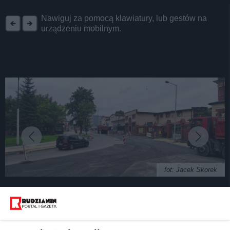
REKLAMA
Nawiguj za pomocą klawiatury, lub gestów na
urządzeniu mobilnym.
fot: Jacek Skorek
Modernizacja Wolności w Rudzie Śląskiej