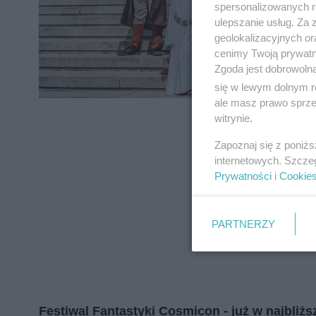
spersonalizowanych re
zapoznać się z:
polityką prywatnośc
ulepszanie usług. Za
geolokalizacyjnych or
Wydawca mediów
lokalnych
cenimy Twoją prywatno
Zgoda jest dobrowoln
się w lewym dolnym r
ale masz prawo sprzec
witrynie.
Zapoznaj się z poniż
internetowych. Szcze
Prywatności
i
Cookie
PARTNERZY
Festiwal Fantastyki Cosmicon - już w najbliż