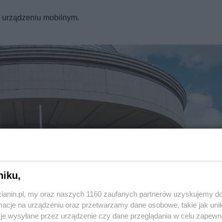
REKLAMA
a urządzeniu mobilnym.
niku,
zianin.pl, my oraz naszych 1160 zaufanych partnerów uzyskujemy do
Twoje
miasto
cje na urządzeniu oraz przetwarzamy dane osobowe, takie jak unika
Piekary Śląskie
je wysyłane przez urządzenie czy dane przeglądania w celu zapewn
Chorzów