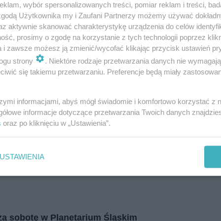
klam, wybór spersonalizowanych treści, pomiar reklam i treści, bad
i
regulamin korzystania z portali
Tarnowskie Góry
 zgodą Użytkownika my i Zaufani Partnerzy możemy używać dokład
Ruda Śląska
Świętochłowice
az aktywnie skanować charakterystykę urządzenia do celów identyfi
Tychy
ść, prosimy o zgodę na korzystanie z tych technologii poprzez klikn
Bytom
Katowice
a i zawsze możesz ją zmienić/wycofać klikając przycisk ustawień pr
Gliwice
ogu strony
. Niektóre rodzaje przetwarzania danych nie wymagaj
fot: Piotr Cy
Zabrze
Zagłębie
iwić się takiemu przetwarzaniu. Preferencje będą miały zastosowania
szymi informacjami, abyś mógł świadomie i komfortowo korzystać z
gółowe informacje dotyczące przetwarzania Twoich danych znajdzi
s
oraz po kliknięciu w „Ustawienia”.
USTAWIENIA
szą sobotę w Planetarium Śląskim