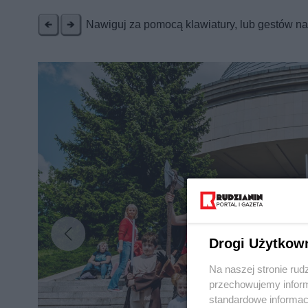
Nawiguj za pomocą klawiatury, lub gestów n
Drogi Użytkow
Na naszej stronie rud
przechowujemy informa
standardowe informac
Nie zapomnij