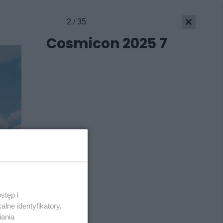
2 / 35
Cosmicon 2025 7
stęp i
Skontakuj się
z nami
lne identyfikatory,
Kontakt
iania
Wydawca