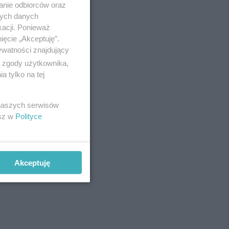
anie odbiorców oraz
Redakcja
nych danych
Newsletter
Reklama
kacji. Ponieważ
ięcie „Akceptuję”.
ywatności znajdujący
ą zgody użytkownika,
ganik
 tylko na tej
 naszych serwisów
esz w
Polityce
Akceptuję