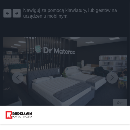
REKLAMA
Nawiguj za pomocą klawiatury, lub gestów na
urządzeniu mobilnym.
fot:
Czym różnią się materace do spania?