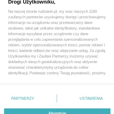
Drogi Użytkowniku,
Na naszej stronie rudzianin.pl, my oraz naszych 1160
Wydawca mediów
lokalnych
zaufanych partnerów uzyskujemy dostęp i przechowujemy
informacje na urządzeniu oraz przetwarzamy dane
osobowe, takie jak unikalne identyfikatory, standardowe
informacje wysyłane przez urządzenie czy dane
1 / 5
przeglądania w celu zapewniania spersonalizowanych
reklam, wybór spersonalizowanych treści, pomiar reklam i
Zdjecie główne
Nie zapomnij
treści, badanie odbiorców oraz ulepszanie usług. Za zgodą
zapoznać się z:
polityką prywatności
regulamin korzystania z portali
Użytkownika my i Zaufani Partnerzy możemy używać
Twoje
miasto
Skontakuj się
z nami
dokładnych danych geolokalizacyjnych oraz aktywnie
Piekary Śląskie
Kontakt
skanować charakterystykę urządzenia do celów
Chorzów
Wydawca
identyfikacji. Ponieważ cenimy Twoją prywatność, prosimy
Tarnowskie Góry
Redakcja
Ruda Śląska
Newsletter
o zgodę na korzystanie z tych technologii poprzez
Świętochłowice
Reklama
kliknięcie „Akceptuję”. Zgoda jest dobrowolna i zawsze
Tychy
możesz ją zmienić/wycofać klikając przycisk ustawień
Bytom
Katowice
prywatności znajdujący się w lewym dolnym rogu strony
REKLAMA
PARTNERZY
USTAWIENIA
Gliwice
. Niektóre rodzaje przetwarzania danych nie wymagają
Zabrze
Zagłębie
zgody użytkownika, ale masz prawo sprzeciwić się
takiemu przetwarzaniu. Preferencje będą miały
Akceptuję