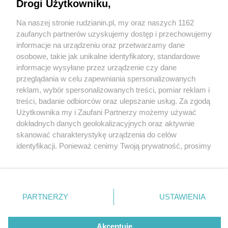
Drogi Użytkowniku,
Na naszej stronie rudzianin.pl, my oraz naszych 1162
Wydawca mediów
lokalnych
zaufanych partnerów uzyskujemy dostęp i przechowujemy
informacje na urządzeniu oraz przetwarzamy dane
5 / 5
osobowe, takie jak unikalne identyfikatory, standardowe
informacje wysyłane przez urządzenie czy dane
Czym różnią się materace do
przeglądania w celu zapewniania spersonalizowanych
reklam, wybór spersonalizowanych treści, pomiar reklam i
spania?
Nie zapomnij
treści, badanie odbiorców oraz ulepszanie usług. Za zgodą
zapoznać się z:
polityką prywatności
regulamin korzystania z portali
Użytkownika my i Zaufani Partnerzy możemy używać
Twoje
miasto
Skontakuj się
z nami
dokładnych danych geolokalizacyjnych oraz aktywnie
Wróć do artykułu:
Piekary Śląskie
Kontakt
skanować charakterystykę urządzenia do celów
Czym różnią się materace do spania?
Chorzów
Wydawca
identyfikacji. Ponieważ cenimy Twoją prywatność, prosimy
Tarnowskie Góry
Redakcja
Ruda Śląska
Newsletter
o zgodę na korzystanie z tych technologii poprzez
Świętochłowice
Reklama
kliknięcie „Akceptuję”. Zgoda jest dobrowolna i zawsze
Tychy
możesz ją zmienić/wycofać klikając przycisk ustawień
Bytom
Katowice
prywatności znajdujący się w lewym dolnym rogu strony
REKLAMA
PARTNERZY
USTAWIENIA
Gliwice
. Niektóre rodzaje przetwarzania danych nie wymagają
Zabrze
Zagłębie
zgody użytkownika, ale masz prawo sprzeciwić się
takiemu przetwarzaniu. Preferencje będą miały
Akceptuję