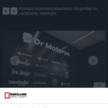
REKLAMA
Nawiguj za pomocą klawiatury, lub gestów na
urządzeniu mobilnym.
fot:
Czym różnią się materace do spania?