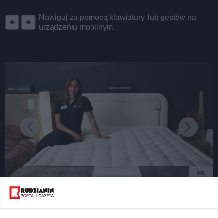
REKLAMA
Nawiguj za pomocą klawiatury, lub gestów na
urządzeniu mobilnym.
fot:
Czym różnią się materace do spania?