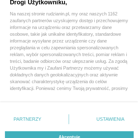
Drogi Użytkowniku,
Na naszej stronie rudzianin.pl, my oraz naszych 1162
Wydawca mediów
lokalnych
zaufanych partnerów uzyskujemy dostęp i przechowujemy
informacje na urządzeniu oraz przetwarzamy dane
osobowe, takie jak unikalne identyfikatory, standardowe
2 / 5
informacje wysyłane przez urządzenie czy dane
przeglądania w celu zapewniania spersonalizowanych
Czym różnią się materace do
reklam, wybór spersonalizowanych treści, pomiar reklam i
Nie zapomnij
treści, badanie odbiorców oraz ulepszanie usług. Za zgodą
zapoznać się z:
polityką prywatności
regulamin korzystania z portali
spania?
Użytkownika my i Zaufani Partnerzy możemy używać
Twoje
miasto
Skontakuj się
z nami
dokładnych danych geolokalizacyjnych oraz aktywnie
Piekary Śląskie
Kontakt
skanować charakterystykę urządzenia do celów
Chorzów
Wydawca
identyfikacji. Ponieważ cenimy Twoją prywatność, prosimy
Tarnowskie Góry
Redakcja
Ruda Śląska
Newsletter
o zgodę na korzystanie z tych technologii poprzez
Świętochłowice
Reklama
kliknięcie „Akceptuję”. Zgoda jest dobrowolna i zawsze
Tychy
możesz ją zmienić/wycofać klikając przycisk ustawień
Bytom
Katowice
prywatności znajdujący się w lewym dolnym rogu strony
REKLAMA
PARTNERZY
USTAWIENIA
Gliwice
. Niektóre rodzaje przetwarzania danych nie wymagają
Zabrze
Zagłębie
zgody użytkownika, ale masz prawo sprzeciwić się
takiemu przetwarzaniu. Preferencje będą miały
Akceptuję