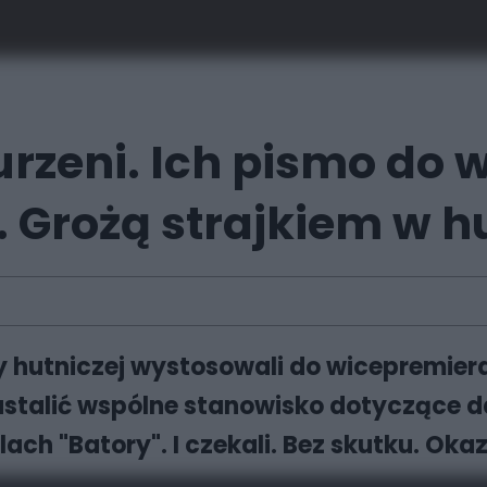
rzeni. Ich pismo do 
.. Grożą strajkiem w h
 hutniczej wystosowali do wicepremiera
ustalić wspólne stanowisko dotyczące 
ach "Batory". I czekali. Bez skutku. Okaza