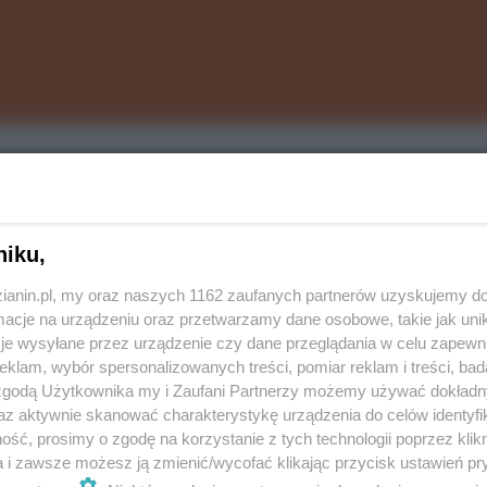
iera Jacka Sasina - związkowcy domagali się:
hutnictwa w Grupie Kapitałowej Węglokoks SA,
niku,
ymienionych spółek,
ozwojowymi w wymienionych spółkach, ze
zianin.pl, my oraz naszych 1162 zaufanych partnerów uzyskujemy do
cje na urządzeniu oraz przetwarzamy dane osobowe, takie jak unika
wypracowanego przez wymienionych zysku,
je wysyłane przez urządzenie czy dane przeglądania w celu zapewn
óre są ostatnimi aktywami hutniczymi MAP - projektu
klam, wybór spersonalizowanych treści, pomiar reklam i treści, bad
ski w kontekście inwestycji wynikających z krajowego
 zgodą Użytkownika my i Zaufani Partnerzy możemy używać dokład
az aktywnie skanować charakterystykę urządzenia do celów identyfi
ść, prosimy o zgodę na korzystanie z tych technologii poprzez klikn
a i zawsze możesz ją zmienić/wycofać klikając przycisk ustawień pr
stacyjnych. Po prostu bez tego nie mamy prawa dalej