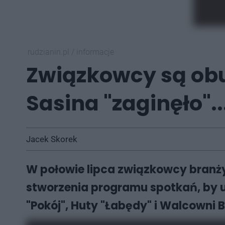
rudzianin.pl
/
informacje
Związkowcy są obu
Sasina "zaginęło".
Jacek Skorek
W połowie lipca związkowcy branży
stworzenia programu spotkań, by 
"Pokój", Huty "Łabędy" i Walcowni Bl