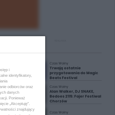
REKLAMA
Polecane
Czas Wolny
Trwają ostatnie
stęp i
przygotowania do Magic
lne identyfikatory,
Beats Festival
iania
Czas Wolny
anie odbiorców oraz
Alan Walker, DJ SNAKE,
nych danych
Bedoes 2115: Fajer Festiwal
kacji. Ponieważ
Chorzów
ięcie „Akceptuję”.
ywatności znajdujący
Czas Wolny