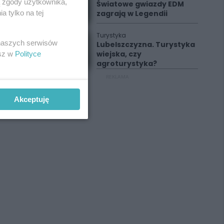
ą zgody użytkownika,
Światowe gwiazdy EDM
zagrają w Legendii
 tylko na tej
Turystyka
 naszych serwisów
Lubelszczyzna. Turystyka
wiejska, czy
esz w
Polityce
agroturystyka?
REKLAMA
Akceptuję