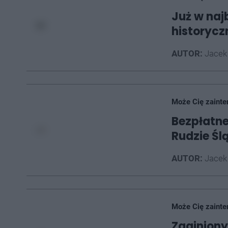
Już w naj
historyc
AUTOR:
Jacek
Może Cię zainte
Bezpłatn
Rudzie Ślą
AUTOR:
Jacek
Może Cię zainte
Zaginiony