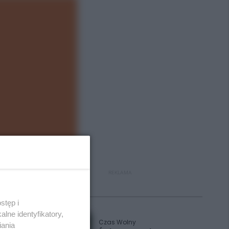
REKLAMA
Polecane
stęp i
lne identyfikatory,
Czas Wolny
iania