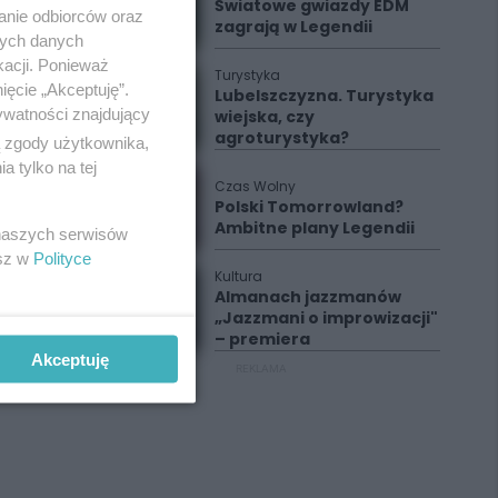
Światowe gwiazdy EDM
anie odbiorców oraz
zagrają w Legendii
nych danych
kacji. Ponieważ
Turystyka
ięcie „Akceptuję”.
Lubelszczyzna. Turystyka
ywatności znajdujący
wiejska, czy
agroturystyka?
ą zgody użytkownika,
 tylko na tej
Czas Wolny
Polski Tomorrowland?
Ambitne plany Legendii
 naszych serwisów
esz w
Polityce
Kultura
Almanach jazzmanów
„Jazzmani o improwizacji"
– premiera
Akceptuję
REKLAMA