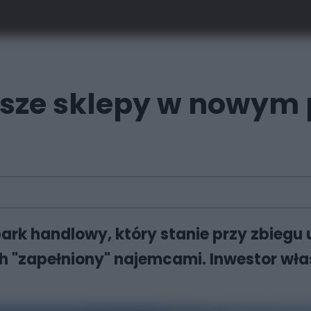
ksze sklepy w nowy
rk handlowy, który stanie przy zbiegu 
ch "zapełniony" najemcami. Inwestor właśn