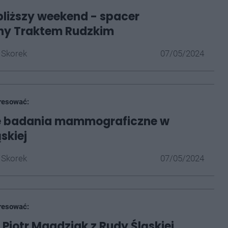
bliższy weekend - spacer
zny Traktem Rudzkim
 Skorek
07/05/2024
resować:
e badania mammograficzne w
skiej
 Skorek
07/05/2024
resować:
 Piotr Magdziak z Rudy Śląskiej.