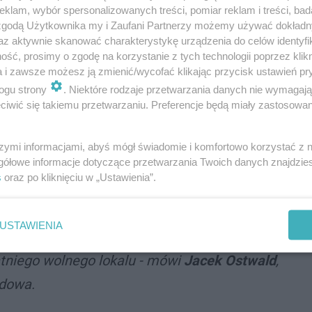
klam, wybór spersonalizowanych treści, pomiar reklam i treści, bad
 zgodą Użytkownika my i Zaufani Partnerzy możemy używać dokład
az aktywnie skanować charakterystykę urządzenia do celów identyfi
liwość robienia szybkich zakupów, dlatego
ść, prosimy o zgodę na korzystanie z tych technologii poprzez klikn
ako miejsce, gdzie można kupić produkty
a i zawsze możesz ją zmienić/wycofać klikając przycisk ustawień pr
ogu strony
. Niektóre rodzaje przetwarzania danych nie wymagaj
z nas obiekt w Rudzie Śląskiej cieszy się
iwić się takiemu przetwarzaniu. Preferencje będą miały zastosowania
n. za sprawą dogodnej lokalizacji w pobliżu
także formatowi jednopoziomowego obiektu z
szymi informacjami, abyś mógł świadomie i komfortowo korzystać z
gółowe informacje dotyczące przetwarzania Twoich danych znajdzi
u, który zapewni możliwość wygodnych
s
oraz po kliknięciu w „Ustawienia”.
 stworzenie w nim optymalnego zestawu
y znajdzie produkty, których potrzebuje.
USTAWIENIA
 wynajęty. Obecnie prowadzimy zaawansowane
niego wolnego lokalu - mówi
Jacek Ostwald
,
dowa.