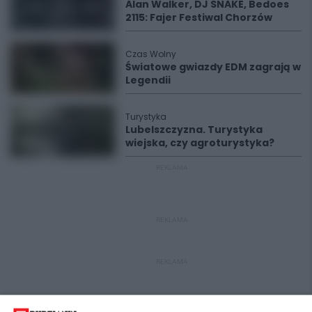
Alan Walker, DJ SNAKE, Bedoes
2115: Fajer Festiwal Chorzów
Czas Wolny
Światowe gwiazdy EDM zagrają w
Legendii
Turystyka
Lubelszczyzna. Turystyka
wiejska, czy agroturystyka?
REKLAMA
REKLAMA
REKLAMA