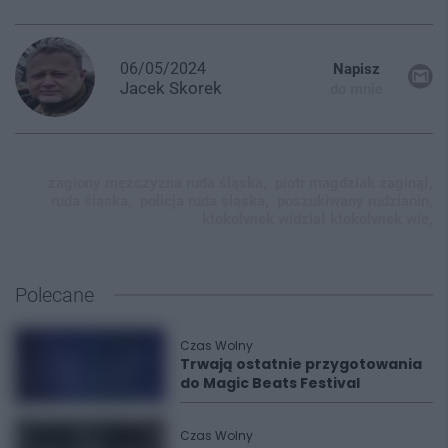
06/05/2024
Napisz
Jacek
Skorek
do mnie
zagiony mężczyzna ruda śląska,
piotr magdziak zaginął,
ruda śląska,
policja ruda śląska,
poszukiwany rudzianin,
ktokolwiek widział ktokolwiek wie,
Polecane
Czas Wolny
Trwają ostatnie przygotowania
do Magic Beats Festival
Czas Wolny