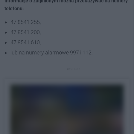
Informacje o zaginionym można przekazywać na numery
telefonu:
47 8541 255,
47 8541 200,
47 8541 610,
lub na numery alarmowe 997 i 112.
REKLAMA