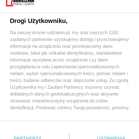
Drogi Użytkowniku,
Na naszej stronie rudzianin.pl, my oraz naszych 1162
Wydawca mediów
lokalnych
zaufanych partnerów uzyskujemy dostęp i przechowujemy
informacje na urządzeniu oraz przetwarzamy dane
osobowe, takie jak unikalne identyfikatory, standardowe
informacje wysyłane przez urządzenie czy dane
przeglądania w celu zapewniania spersonalizowanych
reklam, wybór spersonalizowanych treści, pomiar reklam i
Nie zapomnij
treści, badanie odbiorców oraz ulepszanie usług. Za zgodą
zapoznać się z:
polityką prywatności
regulamin korzystania z portali
Użytkownika my i Zaufani Partnerzy możemy używać
Twoje
miasto
Skontakuj się
z nami
dokładnych danych geolokalizacyjnych oraz aktywnie
Piekary Śląskie
Kontakt
skanować charakterystykę urządzenia do celów
Chorzów
Wydawca
identyfikacji. Ponieważ cenimy Twoją prywatność, prosimy
Tarnowskie Góry
Redakcja
Ruda Śląska
Newsletter
o zgodę na korzystanie z tych technologii poprzez
Świętochłowice
Reklama
kliknięcie „Akceptuję”. Zgoda jest dobrowolna i zawsze
Tychy
możesz ją zmienić/wycofać klikając przycisk ustawień
Bytom
Katowice
prywatności znajdujący się w lewym dolnym rogu strony
PARTNERZY
USTAWIENIA
Gliwice