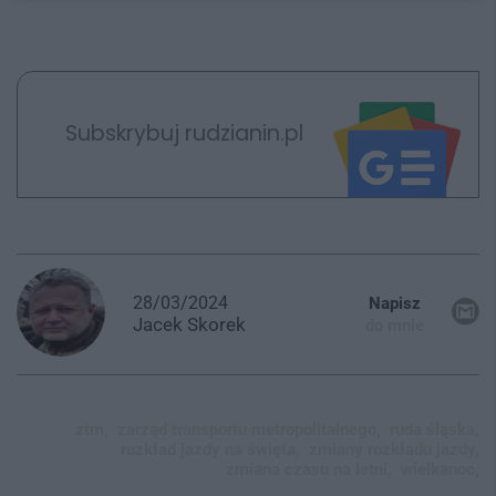
Subskrybuj rudzianin.pl
28/03/2024
Napisz
Jacek
Skorek
do mnie
ztm,
zarząd transportu metropolitalnego,
ruda śląska,
rozkład jazdy na święta,
zmiany rozkładu jazdy,
zmiana czasu na letni,
wielkanoc,